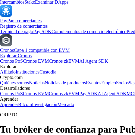
Intercambios
Stake
Examinar DApps
Pay
Para comerciantes
Registro de comerciantes
Terminal de pago
Pay SDK
Complementos de comercio electrónico
Pred
Cronos
Capa 1 compatible con EVM
Explorar Cronos
Cronos PoS
Cronos EVM
Cronos zkEVM
AI Agent SDK
Explorar
Afiliado
Instituciones
Custodia
Crypto.com
Quiénes somos
Noticias
Noticias de productos
Eventos
Empleo
Socios
Se
Desarrolladores
Cronos PoS
Cronos EVM
Cronos zkEVM
Pay SDK
AI Agent SDK
MCP
Aprender
Aprender
Bitcoin
Investigación
Mercado
CRIPTO
Tu bróker de confianza para Pub