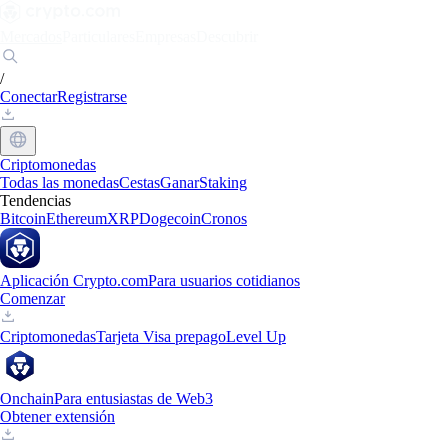
Mercados
Particulares
Empresas
Descubrir
/
Conectar
Registrarse
Criptomonedas
Todas las monedas
Cestas
Ganar
Staking
Tendencias
Bitcoin
Ethereum
XRP
Dogecoin
Cronos
Aplicación Crypto.com
Para usuarios cotidianos
Comenzar
Criptomonedas
Tarjeta Visa prepago
Level Up
Onchain
Para entusiastas de Web3
Obtener extensión