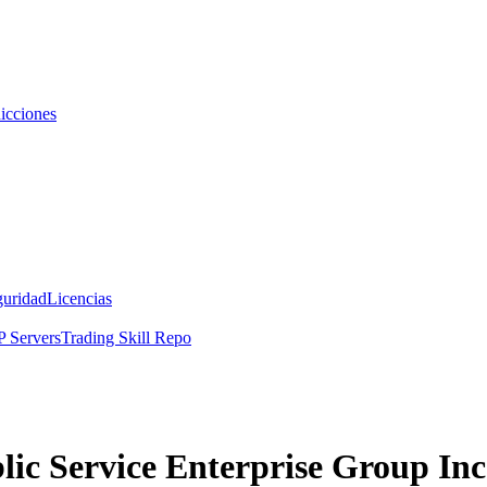
icciones
guridad
Licencias
 Servers
Trading Skill Repo
lic Service Enterprise Group In