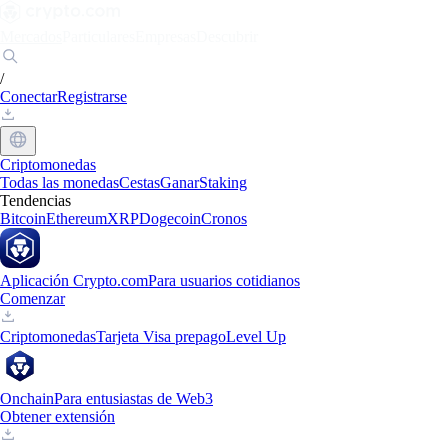
Mercados
Particulares
Empresas
Descubrir
/
Conectar
Registrarse
Criptomonedas
Todas las monedas
Cestas
Ganar
Staking
Tendencias
Bitcoin
Ethereum
XRP
Dogecoin
Cronos
Aplicación Crypto.com
Para usuarios cotidianos
Comenzar
Criptomonedas
Tarjeta Visa prepago
Level Up
Onchain
Para entusiastas de Web3
Obtener extensión