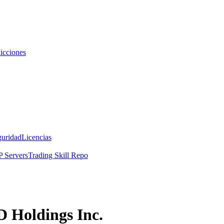
icciones
guridad
Licencias
 Servers
Trading Skill Repo
D Holdings Inc.