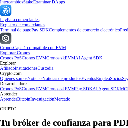
Intercambios
Stake
Examinar DApps
Pay
Para comerciantes
Registro de comerciantes
Terminal de pago
Pay SDK
Complementos de comercio electrónico
Pred
Cronos
Capa 1 compatible con EVM
Explorar Cronos
Cronos PoS
Cronos EVM
Cronos zkEVM
AI Agent SDK
Explorar
Afiliado
Instituciones
Custodia
Crypto.com
Quiénes somos
Noticias
Noticias de productos
Eventos
Empleo
Socios
Se
Desarrolladores
Cronos PoS
Cronos EVM
Cronos zkEVM
Pay SDK
AI Agent SDK
MCP
Aprender
Aprender
Bitcoin
Investigación
Mercado
CRIPTO
Tu bróker de confianza para PD