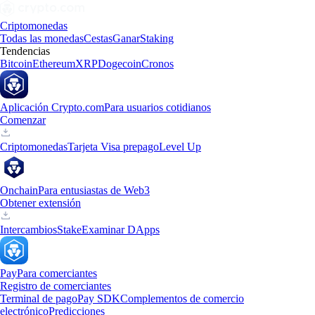
Criptomonedas
Todas las monedas
Cestas
Ganar
Staking
Tendencias
Bitcoin
Ethereum
XRP
Dogecoin
Cronos
Aplicación Crypto.com
Para usuarios cotidianos
Comenzar
Criptomonedas
Tarjeta Visa prepago
Level Up
Onchain
Para entusiastas de Web3
Obtener extensión
Intercambios
Stake
Examinar DApps
Pay
Para comerciantes
Registro de comerciantes
Terminal de pago
Pay SDK
Complementos de comercio
electrónico
Predicciones