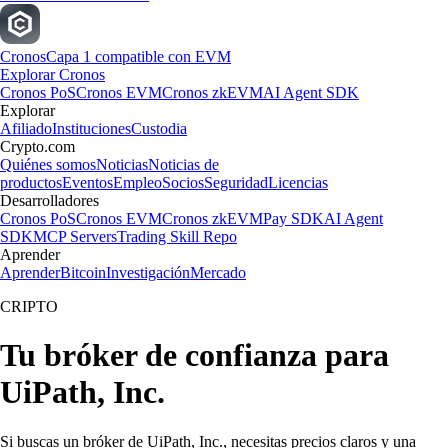
Cronos
Capa 1 compatible con EVM
Explorar Cronos
Cronos PoS
Cronos EVM
Cronos zkEVM
AI Agent SDK
Explorar
Afiliado
Instituciones
Custodia
Crypto.com
Quiénes somos
Noticias
Noticias de
productos
Eventos
Empleo
Socios
Seguridad
Licencias
Desarrolladores
Cronos PoS
Cronos EVM
Cronos zkEVM
Pay SDK
AI Agent
SDK
MCP Servers
Trading Skill Repo
Aprender
Aprender
Bitcoin
Investigación
Mercado
CRIPTO
Tu bróker de confianza para
UiPath, Inc.
Si buscas un bróker de UiPath, Inc., necesitas precios claros y una