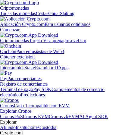
Criptomonedas
Todas las monedas
Cestas
Ganar
Staking
Aplicación Crypto.com
Para usuarios cotidianos
Comenzar
Criptomonedas
Tarjeta Visa prepago
Level Up
Onchain
Para entusiastas de Web3
Obtener extensión
Intercambios
Stake
Examinar DApps
Pay
Para comerciantes
Registro de comerciantes
Terminal de pago
Pay SDK
Complementos de comercio
electrónico
Predicciones
Cronos
Capa 1 compatible con EVM
Explorar Cronos
Cronos PoS
Cronos EVM
Cronos zkEVM
AI Agent SDK
Explorar
Afiliado
Instituciones
Custodia
Crypto.com