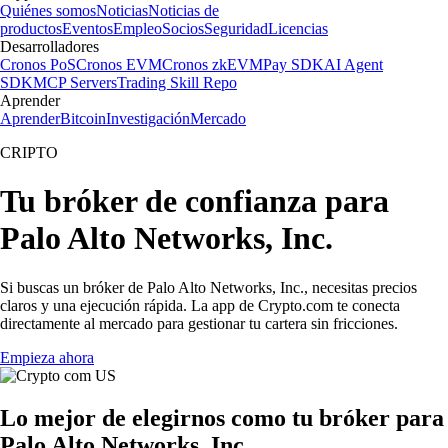
Quiénes somos
Noticias
Noticias de
productos
Eventos
Empleo
Socios
Seguridad
Licencias
Desarrolladores
Cronos PoS
Cronos EVM
Cronos zkEVM
Pay SDK
AI Agent
SDK
MCP Servers
Trading Skill Repo
Aprender
Aprender
Bitcoin
Investigación
Mercado
CRIPTO
Tu bróker de confianza para
Palo Alto Networks, Inc.
Si buscas un bróker de Palo Alto Networks, Inc., necesitas precios
claros y una ejecución rápida. La app de Crypto.com te conecta
directamente al mercado para gestionar tu cartera sin fricciones.
Empieza ahora
Lo mejor de elegirnos como tu bróker para
Palo Alto Networks, Inc.