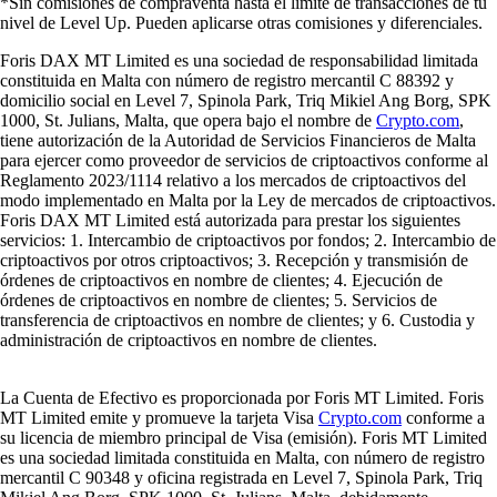
*Sin comisiones de compraventa hasta el límite de transacciones de tu
nivel de Level Up. Pueden aplicarse otras comisiones y diferenciales.
Foris DAX MT Limited es una sociedad de responsabilidad limitada
constituida en Malta con número de registro mercantil C 88392 y
domicilio social en Level 7, Spinola Park, Triq Mikiel Ang Borg, SPK
1000, St. Julians, Malta, que opera bajo el nombre de
Crypto.com
,
tiene autorización de la Autoridad de Servicios Financieros de Malta
para ejercer como proveedor de servicios de criptoactivos conforme al
Reglamento 2023/1114 relativo a los mercados de criptoactivos del
modo implementado en Malta por la Ley de mercados de criptoactivos.
Foris DAX MT Limited está autorizada para prestar los siguientes
servicios: 1. Intercambio de criptoactivos por fondos; 2. Intercambio de
criptoactivos por otros criptoactivos; 3. Recepción y transmisión de
órdenes de criptoactivos en nombre de clientes; 4. Ejecución de
órdenes de criptoactivos en nombre de clientes; 5. Servicios de
transferencia de criptoactivos en nombre de clientes; y 6. Custodia y
administración de criptoactivos en nombre de clientes.
La Cuenta de Efectivo es proporcionada por Foris MT Limited. Foris
MT Limited emite y promueve la tarjeta Visa
Crypto.com
conforme a
su licencia de miembro principal de Visa (emisión). Foris MT Limited
es una sociedad limitada constituida en Malta, con número de registro
mercantil C 90348 y oficina registrada en Level 7, Spinola Park, Triq