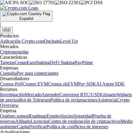
Español
|
USD
Productos
Aplicación Crypto.com
Onchain
Level Up
Mercados
Criptomonedas
Características
Tarjetas
Cestas
Earn
Staking
DeFi Staking
Pay
Prime
Empresas
Custodia
Pay para comerciantes
Desarrolladores
Cronos PoS
Cronos EVM
Cronos zkEVM
Pay SDK
AI Agent SDK
Recursos
Investigación
Mercado
Aprender
Conversor BTC/USD
Glosario
Widgets
de precios
Bot de Telegram
Política de reclamaciones
Asistencia
Crypto
Overview
Empresa
Quiénes somos
Roadmap
Empleo
Socios
Seguridad
Prueba de
reservas
Afiliado
Licencias
Centro de exploración de criptoactivos
Medio
ambiente
Capital
Verificar
Política de conflictos de intereses
Actualizaciones