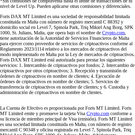
*Sin comisiones de compraventa hasta el límite de transacciones de tu
nivel de Level Up. Pueden aplicarse otras comisiones y diferenciales.
Foris DAX MT Limited es una sociedad de responsabilidad limitada
constituida en Malta con número de registro mercantil C 88392 y
domicilio social en Level 7, Spinola Park, Triq Mikiel Ang Borg, SPK
1000, St. Julians, Malta, que opera bajo el nombre de
Crypto.com
,
tiene autorización de la Autoridad de Servicios Financieros de Malta
para ejercer como proveedor de servicios de criptoactivos conforme al
Reglamento 2023/1114 relativo a los mercados de criptoactivos del
modo implementado en Malta por la Ley de mercados de criptoactivos.
Foris DAX MT Limited está autorizada para prestar los siguientes
servicios: 1. Intercambio de criptoactivos por fondos; 2. Intercambio de
criptoactivos por otros criptoactivos; 3. Recepción y transmisión de
órdenes de criptoactivos en nombre de clientes; 4. Ejecución de
órdenes de criptoactivos en nombre de clientes; 5. Servicios de
transferencia de criptoactivos en nombre de clientes; y 6. Custodia y
administración de criptoactivos en nombre de clientes.
La Cuenta de Efectivo es proporcionada por Foris MT Limited. Foris
MT Limited emite y promueve la tarjeta Visa
Crypto.com
conforme a
su licencia de miembro principal de Visa (emisión). Foris MT Limited
es una sociedad limitada constituida en Malta, con número de registro
mercantil C 90348 y oficina registrada en Level 7, Spinola Park, Triq