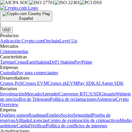
Español
|
USD
Productos
Aplicación Crypto.com
Onchain
Level Up
Mercados
Criptomonedas
Características
Tarjetas
Cestas
Earn
Staking
DeFi Staking
Pay
Prime
Empresas
Custodia
Pay para comerciantes
Desarrolladores
Cronos PoS
Cronos EVM
Cronos zkEVM
Pay SDK
AI Agent SDK
Recursos
Investigación
Mercado
Aprender
Conversor BTC/USD
Glosario
Widgets
de precios
Bot de Telegram
Política de reclamaciones
Asistencia
Crypto
Overview
Empresa
Quiénes somos
Roadmap
Empleo
Socios
Seguridad
Prueba de
reservas
Afiliado
Licencias
Centro de exploración de criptoactivos
Medio
ambiente
Capital
Verificar
Política de conflictos de intereses
Actualizaciones