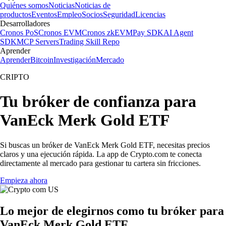
Quiénes somos
Noticias
Noticias de
productos
Eventos
Empleo
Socios
Seguridad
Licencias
Desarrolladores
Cronos PoS
Cronos EVM
Cronos zkEVM
Pay SDK
AI Agent
SDK
MCP Servers
Trading Skill Repo
Aprender
Aprender
Bitcoin
Investigación
Mercado
CRIPTO
Tu bróker de confianza para
VanEck Merk Gold ETF
Si buscas un bróker de VanEck Merk Gold ETF, necesitas precios
claros y una ejecución rápida. La app de Crypto.com te conecta
directamente al mercado para gestionar tu cartera sin fricciones.
Empieza ahora
Lo mejor de elegirnos como tu bróker para
VanEck Merk Gold ETF