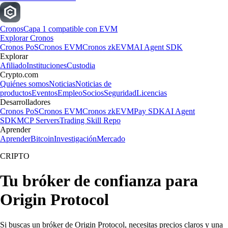
Cronos
Capa 1 compatible con EVM
Explorar Cronos
Cronos PoS
Cronos EVM
Cronos zkEVM
AI Agent SDK
Explorar
Afiliado
Instituciones
Custodia
Crypto.com
Quiénes somos
Noticias
Noticias de
productos
Eventos
Empleo
Socios
Seguridad
Licencias
Desarrolladores
Cronos PoS
Cronos EVM
Cronos zkEVM
Pay SDK
AI Agent
SDK
MCP Servers
Trading Skill Repo
Aprender
Aprender
Bitcoin
Investigación
Mercado
CRIPTO
Tu bróker de confianza para
Origin Protocol
Si buscas un bróker de Origin Protocol, necesitas precios claros y una