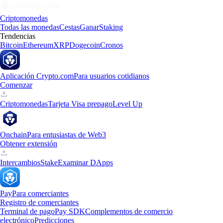
Criptomonedas
Todas las monedas
Cestas
Ganar
Staking
Tendencias
Bitcoin
Ethereum
XRP
Dogecoin
Cronos
Aplicación Crypto.com
Para usuarios cotidianos
Comenzar
Criptomonedas
Tarjeta Visa prepago
Level Up
Onchain
Para entusiastas de Web3
Obtener extensión
Intercambios
Stake
Examinar DApps
Pay
Para comerciantes
Registro de comerciantes
Terminal de pago
Pay SDK
Complementos de comercio
electrónico
Predicciones