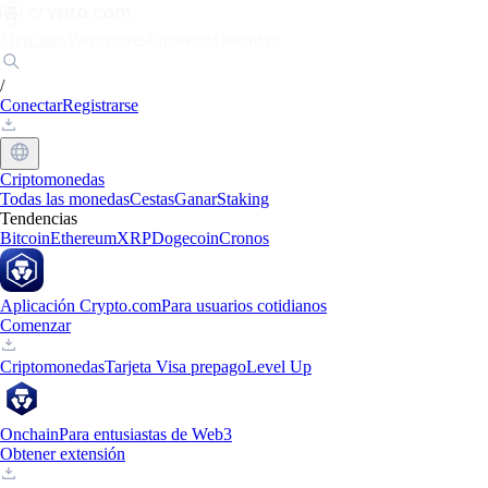
Mercados
Particulares
Empresas
Descubrir
/
Conectar
Registrarse
Criptomonedas
Todas las monedas
Cestas
Ganar
Staking
Tendencias
Bitcoin
Ethereum
XRP
Dogecoin
Cronos
Aplicación Crypto.com
Para usuarios cotidianos
Comenzar
Criptomonedas
Tarjeta Visa prepago
Level Up
Onchain
Para entusiastas de Web3
Obtener extensión