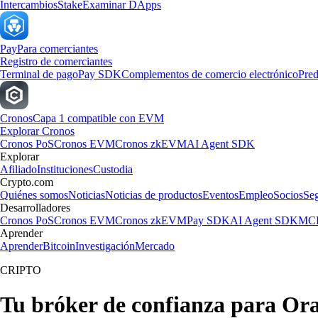
Intercambios
Stake
Examinar DApps
Pay
Para comerciantes
Registro de comerciantes
Terminal de pago
Pay SDK
Complementos de comercio electrónico
Pred
Cronos
Capa 1 compatible con EVM
Explorar Cronos
Cronos PoS
Cronos EVM
Cronos zkEVM
AI Agent SDK
Explorar
Afiliado
Instituciones
Custodia
Crypto.com
Quiénes somos
Noticias
Noticias de productos
Eventos
Empleo
Socios
Se
Desarrolladores
Cronos PoS
Cronos EVM
Cronos zkEVM
Pay SDK
AI Agent SDK
MCP
Aprender
Aprender
Bitcoin
Investigación
Mercado
CRIPTO
Tu bróker de confianza para Or