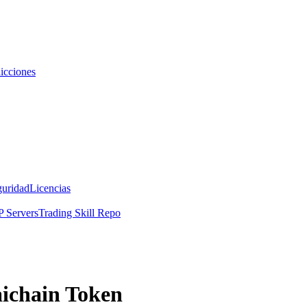
icciones
guridad
Licencias
 Servers
Trading Skill Repo
aichain Token