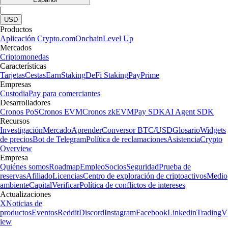
|
USD
Productos
Aplicación Crypto.com
Onchain
Level Up
Mercados
Criptomonedas
Características
Tarjetas
Cestas
Earn
Staking
DeFi Staking
Pay
Prime
Empresas
Custodia
Pay para comerciantes
Desarrolladores
Cronos PoS
Cronos EVM
Cronos zkEVM
Pay SDK
AI Agent SDK
Recursos
Investigación
Mercado
Aprender
Conversor BTC/USD
Glosario
Widgets
de precios
Bot de Telegram
Política de reclamaciones
Asistencia
Crypto
Overview
Empresa
Quiénes somos
Roadmap
Empleo
Socios
Seguridad
Prueba de
reservas
Afiliado
Licencias
Centro de exploración de criptoactivos
Medio
ambiente
Capital
Verificar
Política de conflictos de intereses
Actualizaciones
X
Noticias de
productos
Eventos
Reddit
Discord
Instagram
Facebook
Linkedin
TradingV
iew