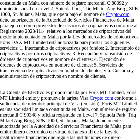
constituida en Malta con número de registro mercantil C 88392 y
domicilio social en Level 7, Spinola Park, Triq Mikiel Ang Borg, SPK
1000, St. Julians, Malta, que opera bajo el nombre de
Crypto.com
,
tiene autorización de la Autoridad de Servicios Financieros de Malta
para ejercer como proveedor de servicios de criptoactivos conforme al
Reglamento 2023/1114 relativo a los mercados de criptoactivos del
modo implementado en Malta por la Ley de mercados de criptoactivos.
Foris DAX MT Limited está autorizada para prestar los siguientes
servicios: 1. Intercambio de criptoactivos por fondos; 2. Intercambio de
criptoactivos por otros criptoactivos; 3. Recepción y transmisión de
órdenes de criptoactivos en nombre de clientes; 4. Ejecución de
órdenes de criptoactivos en nombre de clientes; 5. Servicios de
transferencia de criptoactivos en nombre de clientes; y 6. Custodia y
administración de criptoactivos en nombre de clientes.
La Cuenta de Efectivo es proporcionada por Foris MT Limited. Foris
MT Limited emite y promueve la tarjeta Visa
Crypto.com
conforme a
su licencia de miembro principal de Visa (emisión). Foris MT Limited
es una sociedad limitada constituida en Malta, con número de registro
mercantil C 90348 y oficina registrada en Level 7, Spinola Park, Triq
Mikiel Ang Borg, SPK 1000, St. Julians, Malta, debidamente
autorizada por la Autoridad de Servicios Financieros de Malta para
emitir dinero electrónico en virtud del anexo III de la Ley de
instituciones financieras que regula las instituciones de dinero