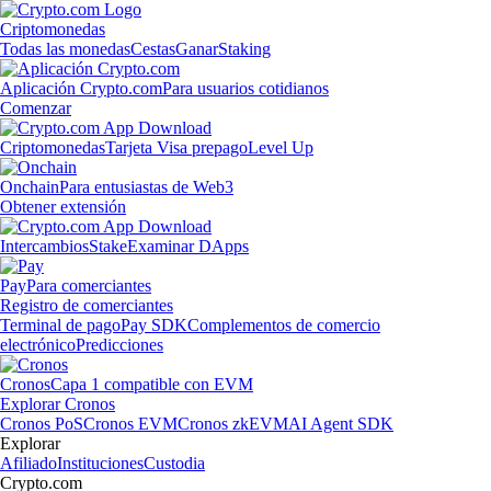
Criptomonedas
Todas las monedas
Cestas
Ganar
Staking
Aplicación Crypto.com
Para usuarios cotidianos
Comenzar
Criptomonedas
Tarjeta Visa prepago
Level Up
Onchain
Para entusiastas de Web3
Obtener extensión
Intercambios
Stake
Examinar DApps
Pay
Para comerciantes
Registro de comerciantes
Terminal de pago
Pay SDK
Complementos de comercio
electrónico
Predicciones
Cronos
Capa 1 compatible con EVM
Explorar Cronos
Cronos PoS
Cronos EVM
Cronos zkEVM
AI Agent SDK
Explorar
Afiliado
Instituciones
Custodia
Crypto.com