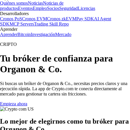
Quiénes somos
Noticias
Noticias de
productos
Eventos
Empleo
Socios
Seguridad
Licencias
Desarrolladores
Cronos PoS
Cronos EVM
Cronos zkEVM
Pay SDK
AI Agent
SDK
MCP Servers
Trading Skill Repo
Aprender
Aprender
Bitcoin
Investigación
Mercado
CRIPTO
Tu bróker de confianza para
Organon & Co.
Si buscas un bróker de Organon & Co., necesitas precios claros y una
ejecución rápida. La app de Crypto.com te conecta directamente al
mercado para gestionar tu cartera sin fricciones.
Empieza ahora
Lo mejor de elegirnos como tu bróker para
Organon & Co.