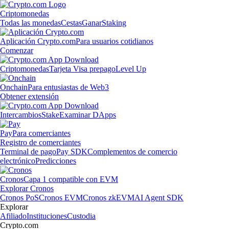
Criptomonedas
Todas las monedas
Cestas
Ganar
Staking
Aplicación Crypto.com
Para usuarios cotidianos
Comenzar
Criptomonedas
Tarjeta Visa prepago
Level Up
Onchain
Para entusiastas de Web3
Obtener extensión
Intercambios
Stake
Examinar DApps
Pay
Para comerciantes
Registro de comerciantes
Terminal de pago
Pay SDK
Complementos de comercio
electrónico
Predicciones
Cronos
Capa 1 compatible con EVM
Explorar Cronos
Cronos PoS
Cronos EVM
Cronos zkEVM
AI Agent SDK
Explorar
Afiliado
Instituciones
Custodia
Crypto.com