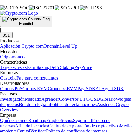
Español
|
USD
Productos
Aplicación Crypto.com
Onchain
Level Up
Mercados
Criptomonedas
Características
Tarjetas
Cestas
Earn
Staking
DeFi Staking
Pay
Prime
Empresas
Custodia
Pay para comerciantes
Desarrolladores
Cronos PoS
Cronos EVM
Cronos zkEVM
Pay SDK
AI Agent SDK
Recursos
Investigación
Mercado
Aprender
Conversor BTC/USD
Glosario
Widgets
de precios
Bot de Telegram
Política de reclamaciones
Asistencia
Crypto
Overview
Empresa
Quiénes somos
Roadmap
Empleo
Socios
Seguridad
Prueba de
reservas
Afiliado
Licencias
Centro de exploración de criptoactivos
Medio
ambiente
Capital
Verificar
Política de conflictos de intereses