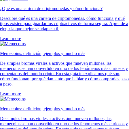
¿Qué es una cartera de criptomonedas y cómo funciona?
Descubre qué es una cartera de criptomonedas, cómo funciona y qué
tipos existen para guardar tus criptoactivos de forma segura. Aprende a
elegir la que mejor se adapte a ti.
Learn more
Memecoins: definición, ejemplos y mucho más
De simples bromas virales a activos que mueven millones, las
memecoins se han convertido en uno de los fenómenos más curiosos y
comentados del mundo cripto. En esta guía te explicamos qué son,
cómo funcionan, por qué dan tanto que hablar y cómo comprarlas paso
a paso.
Learn more
Memecoins: definición, ejemplos y mucho más
De simples bromas virales a activos que mueven millones, las
memecoins se han convertido en uno de los fenómenos más curiosos y
comentados del mundo cripto. En esta guía te explicamos qué son,