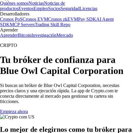
Quiénes somos
Noticias
Noticias de
productos
Eventos
Empleo
Socios
Seguridad
Licencias
Desarrolladores
Cronos PoS
Cronos EVM
Cronos zkEVM
Pay SDK
AI Agent
SDK
MCP Servers
Trading Skill Repo
Aprender
Aprender
Bitcoin
Investigación
Mercado
CRIPTO
Tu bróker de confianza para
Blue Owl Capital Corporation
Si buscas un bróker de Blue Owl Capital Corporation, necesitas
precios claros y una ejecución rápida. La app de Crypto.com te
conecta directamente al mercado para gestionar tu cartera sin
fricciones.
Empieza ahora
Lo mejor de elegirnos como tu bróker para