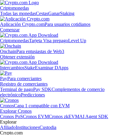
Criptomonedas
Todas las monedas
Cestas
Ganar
Staking
Aplicación Crypto.com
Para usuarios cotidianos
Comenzar
Criptomonedas
Tarjeta Visa prepago
Level Up
Onchain
Para entusiastas de Web3
Obtener extensión
Intercambios
Stake
Examinar DApps
Pay
Para comerciantes
Registro de comerciantes
Terminal de pago
Pay SDK
Complementos de comercio
electrónico
Predicciones
Cronos
Capa 1 compatible con EVM
Explorar Cronos
Cronos PoS
Cronos EVM
Cronos zkEVM
AI Agent SDK
Explorar
Afiliado
Instituciones
Custodia
Crypto.com