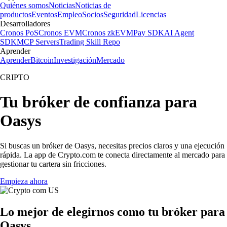
Quiénes somos
Noticias
Noticias de
productos
Eventos
Empleo
Socios
Seguridad
Licencias
Desarrolladores
Cronos PoS
Cronos EVM
Cronos zkEVM
Pay SDK
AI Agent
SDK
MCP Servers
Trading Skill Repo
Aprender
Aprender
Bitcoin
Investigación
Mercado
CRIPTO
Tu bróker de confianza para
Oasys
Si buscas un bróker de Oasys, necesitas precios claros y una ejecución
rápida. La app de Crypto.com te conecta directamente al mercado para
gestionar tu cartera sin fricciones.
Empieza ahora
Lo mejor de elegirnos como tu bróker para
Oasys