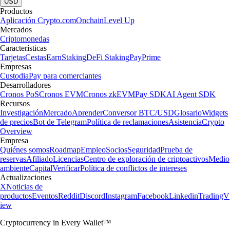
USD
Productos
Aplicación Crypto.com
Onchain
Level Up
Mercados
Criptomonedas
Características
Tarjetas
Cestas
Earn
Staking
DeFi Staking
Pay
Prime
Empresas
Custodia
Pay para comerciantes
Desarrolladores
Cronos PoS
Cronos EVM
Cronos zkEVM
Pay SDK
AI Agent SDK
Recursos
Investigación
Mercado
Aprender
Conversor BTC/USD
Glosario
Widgets
de precios
Bot de Telegram
Política de reclamaciones
Asistencia
Crypto
Overview
Empresa
Quiénes somos
Roadmap
Empleo
Socios
Seguridad
Prueba de
reservas
Afiliado
Licencias
Centro de exploración de criptoactivos
Medio
ambiente
Capital
Verificar
Política de conflictos de intereses
Actualizaciones
X
Noticias de
productos
Eventos
Reddit
Discord
Instagram
Facebook
Linkedin
TradingV
iew
Cryptocurrency in Every Wallet™