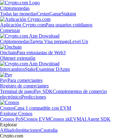
Criptomonedas
Todas las monedas
Cestas
Ganar
Staking
Aplicación Crypto.com
Para usuarios cotidianos
Comenzar
Criptomonedas
Tarjeta Visa prepago
Level Up
Onchain
Para entusiastas de Web3
Obtener extensión
Intercambios
Stake
Examinar DApps
Pay
Para comerciantes
Registro de comerciantes
Terminal de pago
Pay SDK
Complementos de comercio
electrónico
Predicciones
Cronos
Capa 1 compatible con EVM
Explorar Cronos
Cronos PoS
Cronos EVM
Cronos zkEVM
AI Agent SDK
Explorar
Afiliado
Instituciones
Custodia
Crypto.com