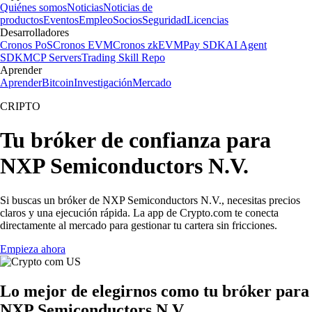
Quiénes somos
Noticias
Noticias de
productos
Eventos
Empleo
Socios
Seguridad
Licencias
Desarrolladores
Cronos PoS
Cronos EVM
Cronos zkEVM
Pay SDK
AI Agent
SDK
MCP Servers
Trading Skill Repo
Aprender
Aprender
Bitcoin
Investigación
Mercado
CRIPTO
Tu bróker de confianza para
NXP Semiconductors N.V.
Si buscas un bróker de NXP Semiconductors N.V., necesitas precios
claros y una ejecución rápida. La app de Crypto.com te conecta
directamente al mercado para gestionar tu cartera sin fricciones.
Empieza ahora
Lo mejor de elegirnos como tu bróker para
NXP Semiconductors N.V.