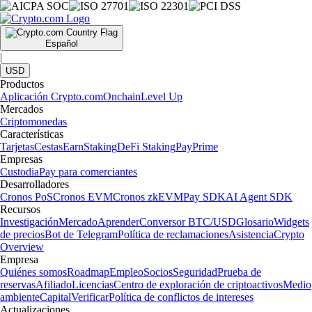
Español
|
USD
Productos
Aplicación Crypto.com
Onchain
Level Up
Mercados
Criptomonedas
Características
Tarjetas
Cestas
Earn
Staking
DeFi Staking
Pay
Prime
Empresas
Custodia
Pay para comerciantes
Desarrolladores
Cronos PoS
Cronos EVM
Cronos zkEVM
Pay SDK
AI Agent SDK
Recursos
Investigación
Mercado
Aprender
Conversor BTC/USD
Glosario
Widgets
de precios
Bot de Telegram
Política de reclamaciones
Asistencia
Crypto
Overview
Empresa
Quiénes somos
Roadmap
Empleo
Socios
Seguridad
Prueba de
reservas
Afiliado
Licencias
Centro de exploración de criptoactivos
Medio
ambiente
Capital
Verificar
Política de conflictos de intereses
Actualizaciones