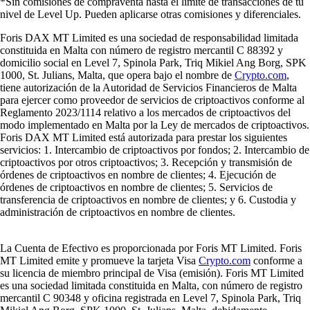
*Sin comisiones de compraventa hasta el límite de transacciones de tu
nivel de Level Up. Pueden aplicarse otras comisiones y diferenciales.
Foris DAX MT Limited es una sociedad de responsabilidad limitada
constituida en Malta con número de registro mercantil C 88392 y
domicilio social en Level 7, Spinola Park, Triq Mikiel Ang Borg, SPK
1000, St. Julians, Malta, que opera bajo el nombre de
Crypto.com
,
tiene autorización de la Autoridad de Servicios Financieros de Malta
para ejercer como proveedor de servicios de criptoactivos conforme al
Reglamento 2023/1114 relativo a los mercados de criptoactivos del
modo implementado en Malta por la Ley de mercados de criptoactivos.
Foris DAX MT Limited está autorizada para prestar los siguientes
servicios: 1. Intercambio de criptoactivos por fondos; 2. Intercambio de
criptoactivos por otros criptoactivos; 3. Recepción y transmisión de
órdenes de criptoactivos en nombre de clientes; 4. Ejecución de
órdenes de criptoactivos en nombre de clientes; 5. Servicios de
transferencia de criptoactivos en nombre de clientes; y 6. Custodia y
administración de criptoactivos en nombre de clientes.
La Cuenta de Efectivo es proporcionada por Foris MT Limited. Foris
MT Limited emite y promueve la tarjeta Visa
Crypto.com
conforme a
su licencia de miembro principal de Visa (emisión). Foris MT Limited
es una sociedad limitada constituida en Malta, con número de registro
mercantil C 90348 y oficina registrada en Level 7, Spinola Park, Triq