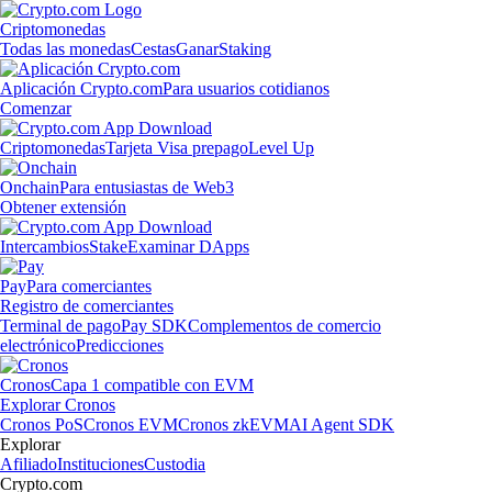
Criptomonedas
Todas las monedas
Cestas
Ganar
Staking
Aplicación Crypto.com
Para usuarios cotidianos
Comenzar
Criptomonedas
Tarjeta Visa prepago
Level Up
Onchain
Para entusiastas de Web3
Obtener extensión
Intercambios
Stake
Examinar DApps
Pay
Para comerciantes
Registro de comerciantes
Terminal de pago
Pay SDK
Complementos de comercio
electrónico
Predicciones
Cronos
Capa 1 compatible con EVM
Explorar Cronos
Cronos PoS
Cronos EVM
Cronos zkEVM
AI Agent SDK
Explorar
Afiliado
Instituciones
Custodia
Crypto.com