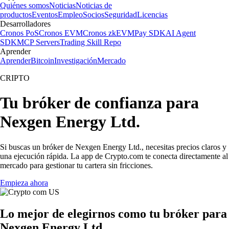
Quiénes somos
Noticias
Noticias de
productos
Eventos
Empleo
Socios
Seguridad
Licencias
Desarrolladores
Cronos PoS
Cronos EVM
Cronos zkEVM
Pay SDK
AI Agent
SDK
MCP Servers
Trading Skill Repo
Aprender
Aprender
Bitcoin
Investigación
Mercado
CRIPTO
Tu bróker de confianza para
Nexgen Energy Ltd.
Si buscas un bróker de Nexgen Energy Ltd., necesitas precios claros y
una ejecución rápida. La app de Crypto.com te conecta directamente al
mercado para gestionar tu cartera sin fricciones.
Empieza ahora
Lo mejor de elegirnos como tu bróker para
Nexgen Energy Ltd.