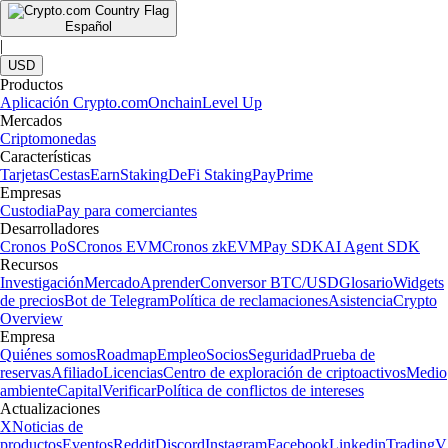
Español
|
USD
Productos
Aplicación Crypto.com
Onchain
Level Up
Mercados
Criptomonedas
Características
Tarjetas
Cestas
Earn
Staking
DeFi Staking
Pay
Prime
Empresas
Custodia
Pay para comerciantes
Desarrolladores
Cronos PoS
Cronos EVM
Cronos zkEVM
Pay SDK
AI Agent SDK
Recursos
Investigación
Mercado
Aprender
Conversor BTC/USD
Glosario
Widgets
de precios
Bot de Telegram
Política de reclamaciones
Asistencia
Crypto
Overview
Empresa
Quiénes somos
Roadmap
Empleo
Socios
Seguridad
Prueba de
reservas
Afiliado
Licencias
Centro de exploración de criptoactivos
Medio
ambiente
Capital
Verificar
Política de conflictos de intereses
Actualizaciones
X
Noticias de
productos
Eventos
Reddit
Discord
Instagram
Facebook
Linkedin
TradingV