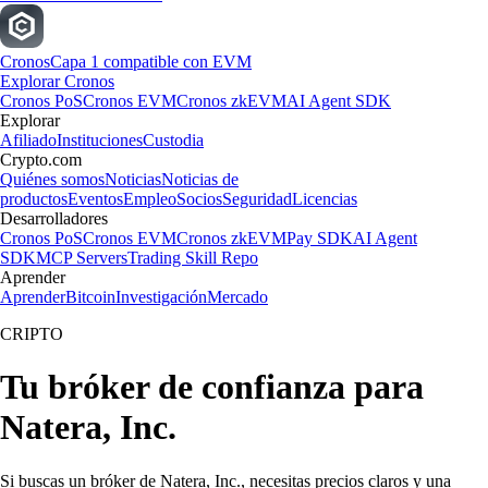
Cronos
Capa 1 compatible con EVM
Explorar Cronos
Cronos PoS
Cronos EVM
Cronos zkEVM
AI Agent SDK
Explorar
Afiliado
Instituciones
Custodia
Crypto.com
Quiénes somos
Noticias
Noticias de
productos
Eventos
Empleo
Socios
Seguridad
Licencias
Desarrolladores
Cronos PoS
Cronos EVM
Cronos zkEVM
Pay SDK
AI Agent
SDK
MCP Servers
Trading Skill Repo
Aprender
Aprender
Bitcoin
Investigación
Mercado
CRIPTO
Tu bróker de confianza para
Natera, Inc.
Si buscas un bróker de Natera, Inc., necesitas precios claros y una