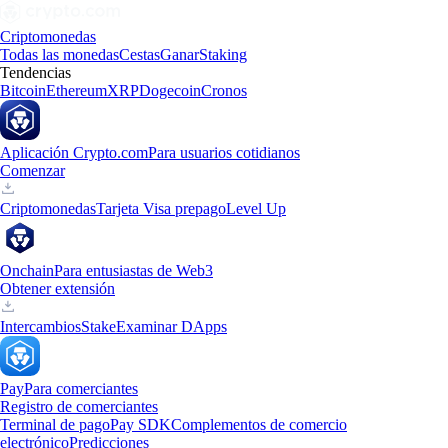
Criptomonedas
Todas las monedas
Cestas
Ganar
Staking
Tendencias
Bitcoin
Ethereum
XRP
Dogecoin
Cronos
Aplicación Crypto.com
Para usuarios cotidianos
Comenzar
Criptomonedas
Tarjeta Visa prepago
Level Up
Onchain
Para entusiastas de Web3
Obtener extensión
Intercambios
Stake
Examinar DApps
Pay
Para comerciantes
Registro de comerciantes
Terminal de pago
Pay SDK
Complementos de comercio
electrónico
Predicciones