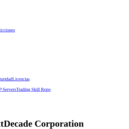
icciones
guridad
Licencias
 Servers
Trading Skill Repo
xtDecade Corporation