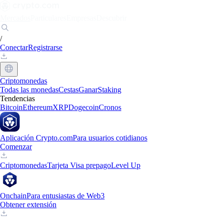
Mercados
Particulares
Empresas
Descubrir
/
Conectar
Registrarse
Criptomonedas
Todas las monedas
Cestas
Ganar
Staking
Tendencias
Bitcoin
Ethereum
XRP
Dogecoin
Cronos
Aplicación Crypto.com
Para usuarios cotidianos
Comenzar
Criptomonedas
Tarjeta Visa prepago
Level Up
Onchain
Para entusiastas de Web3
Obtener extensión