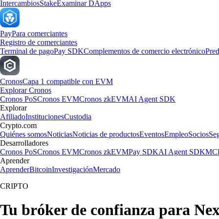
Intercambios
Stake
Examinar DApps
Pay
Para comerciantes
Registro de comerciantes
Terminal de pago
Pay SDK
Complementos de comercio electrónico
Pred
Cronos
Capa 1 compatible con EVM
Explorar Cronos
Cronos PoS
Cronos EVM
Cronos zkEVM
AI Agent SDK
Explorar
Afiliado
Instituciones
Custodia
Crypto.com
Quiénes somos
Noticias
Noticias de productos
Eventos
Empleo
Socios
Se
Desarrolladores
Cronos PoS
Cronos EVM
Cronos zkEVM
Pay SDK
AI Agent SDK
MCP
Aprender
Aprender
Bitcoin
Investigación
Mercado
CRIPTO
Tu bróker de confianza para Ne