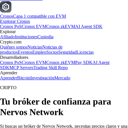
Cronos
Capa 1 compatible con EVM
Explorar Cronos
Cronos PoS
Cronos EVM
Cronos zkEVM
AI Agent SDK
Explorar
Afiliado
Instituciones
Custodia
Crypto.com
Quiénes somos
Noticias
Noticias de
productos
Eventos
Empleo
Socios
Seguridad
Licencias
Desarrolladores
Cronos PoS
Cronos EVM
Cronos zkEVM
Pay SDK
AI Agent
SDK
MCP Servers
Trading Skill Repo
Aprender
Aprender
Bitcoin
Investigación
Mercado
CRIPTO
Tu bróker de confianza para
Nervos Network
Si buscas un bróker de Nervos Network, necesitas precios claros y una