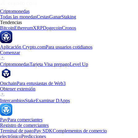
Criptomonedas
Todas las monedas
Cestas
Ganar
Staking
Tendencias
Bitcoin
Ethereum
XRP
Dogecoin
Cronos
Aplicación Crypto.com
Para usuarios cotidianos
Comenzar
Criptomonedas
Tarjeta Visa prepago
Level Up
Onchain
Para entusiastas de Web3
Obtener extensión
Intercambios
Stake
Examinar DApps
Pay
Para comerciantes
Registro de comerciantes
Terminal de pago
Pay SDK
Complementos de comercio
electrónico
Predicciones