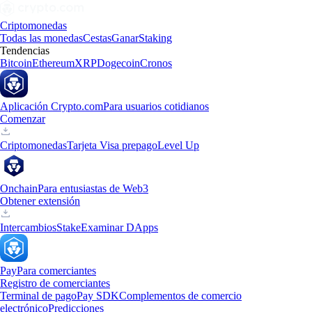
Criptomonedas
Todas las monedas
Cestas
Ganar
Staking
Tendencias
Bitcoin
Ethereum
XRP
Dogecoin
Cronos
Aplicación Crypto.com
Para usuarios cotidianos
Comenzar
Criptomonedas
Tarjeta Visa prepago
Level Up
Onchain
Para entusiastas de Web3
Obtener extensión
Intercambios
Stake
Examinar DApps
Pay
Para comerciantes
Registro de comerciantes
Terminal de pago
Pay SDK
Complementos de comercio
electrónico
Predicciones