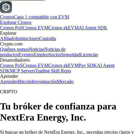
Cronos
Capa 1 compatible con EVM
Explorar Cronos
Cronos PoS
Cronos EVM
Cronos zkEVM
AI Agent SDK
Explorar
Afiliado
Instituciones
Custodia
Crypto.com
Quiénes somos
Noticias
Noticias de
productos
Eventos
Empleo
Socios
Seguridad
Licencias
Desarrolladores
Cronos PoS
Cronos EVM
Cronos zkEVM
Pay SDK
AI Agent
SDK
MCP Servers
Trading Skill Repo
Aprender
Aprender
Bitcoin
Investigación
Mercado
CRIPTO
Tu bróker de confianza para
NextEra Energy, Inc.
Si buscas un bróker de NextEra Energy, Inc., necesitas precios claros y