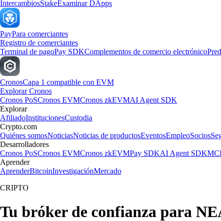
Intercambios
Stake
Examinar DApps
Pay
Para comerciantes
Registro de comerciantes
Terminal de pago
Pay SDK
Complementos de comercio electrónico
Pred
Cronos
Capa 1 compatible con EVM
Explorar Cronos
Cronos PoS
Cronos EVM
Cronos zkEVM
AI Agent SDK
Explorar
Afiliado
Instituciones
Custodia
Crypto.com
Quiénes somos
Noticias
Noticias de productos
Eventos
Empleo
Socios
Se
Desarrolladores
Cronos PoS
Cronos EVM
Cronos zkEVM
Pay SDK
AI Agent SDK
MCP
Aprender
Aprender
Bitcoin
Investigación
Mercado
CRIPTO
Tu bróker de confianza para NE