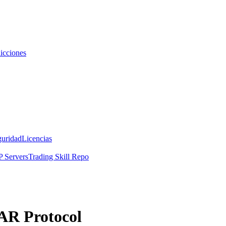
icciones
guridad
Licencias
 Servers
Trading Skill Repo
AR Protocol