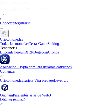
Mercados
Particulares
Empresas
Descubrir
/
Conectar
Registrarse
Criptomonedas
Todas las monedas
Cestas
Ganar
Staking
Tendencias
Bitcoin
Ethereum
XRP
Dogecoin
Cronos
Aplicación Crypto.com
Para usuarios cotidianos
Comenzar
Criptomonedas
Tarjeta Visa prepago
Level Up
Onchain
Para entusiastas de Web3
Obtener extensión