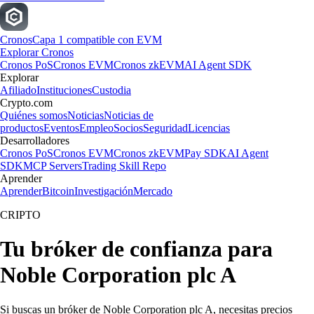
Cronos
Capa 1 compatible con EVM
Explorar Cronos
Cronos PoS
Cronos EVM
Cronos zkEVM
AI Agent SDK
Explorar
Afiliado
Instituciones
Custodia
Crypto.com
Quiénes somos
Noticias
Noticias de
productos
Eventos
Empleo
Socios
Seguridad
Licencias
Desarrolladores
Cronos PoS
Cronos EVM
Cronos zkEVM
Pay SDK
AI Agent
SDK
MCP Servers
Trading Skill Repo
Aprender
Aprender
Bitcoin
Investigación
Mercado
CRIPTO
Tu bróker de confianza para
Noble Corporation plc A
Si buscas un bróker de Noble Corporation plc A, necesitas precios