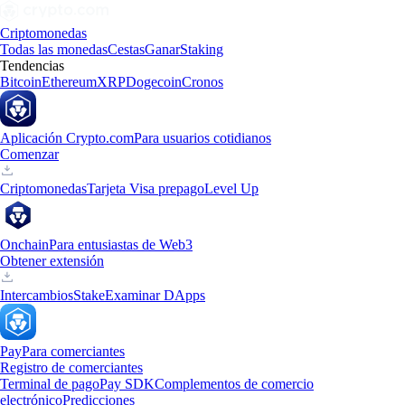
Criptomonedas
Todas las monedas
Cestas
Ganar
Staking
Tendencias
Bitcoin
Ethereum
XRP
Dogecoin
Cronos
Aplicación Crypto.com
Para usuarios cotidianos
Comenzar
Criptomonedas
Tarjeta Visa prepago
Level Up
Onchain
Para entusiastas de Web3
Obtener extensión
Intercambios
Stake
Examinar DApps
Pay
Para comerciantes
Registro de comerciantes
Terminal de pago
Pay SDK
Complementos de comercio
electrónico
Predicciones