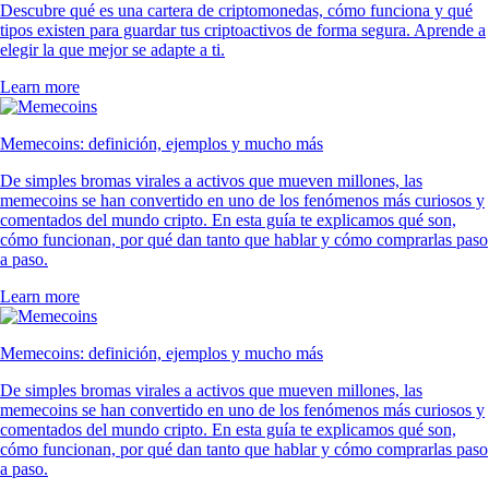
Descubre qué es una cartera de criptomonedas, cómo funciona y qué
tipos existen para guardar tus criptoactivos de forma segura. Aprende a
elegir la que mejor se adapte a ti.
Learn more
Memecoins: definición, ejemplos y mucho más
De simples bromas virales a activos que mueven millones, las
memecoins se han convertido en uno de los fenómenos más curiosos y
comentados del mundo cripto. En esta guía te explicamos qué son,
cómo funcionan, por qué dan tanto que hablar y cómo comprarlas paso
a paso.
Learn more
Memecoins: definición, ejemplos y mucho más
De simples bromas virales a activos que mueven millones, las
memecoins se han convertido en uno de los fenómenos más curiosos y
comentados del mundo cripto. En esta guía te explicamos qué son,
cómo funcionan, por qué dan tanto que hablar y cómo comprarlas paso
a paso.