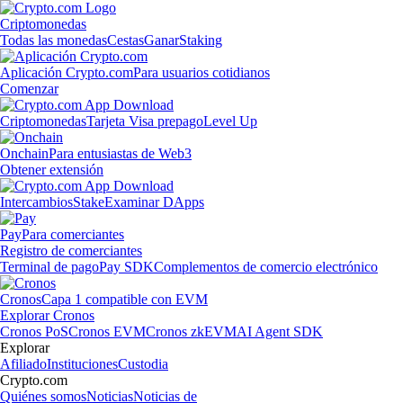
Criptomonedas
Todas las monedas
Cestas
Ganar
Staking
Aplicación Crypto.com
Para usuarios cotidianos
Comenzar
Criptomonedas
Tarjeta Visa prepago
Level Up
Onchain
Para entusiastas de Web3
Obtener extensión
Intercambios
Stake
Examinar DApps
Pay
Para comerciantes
Registro de comerciantes
Terminal de pago
Pay SDK
Complementos de comercio electrónico
Cronos
Capa 1 compatible con EVM
Explorar Cronos
Cronos PoS
Cronos EVM
Cronos zkEVM
AI Agent SDK
Explorar
Afiliado
Instituciones
Custodia
Crypto.com
Quiénes somos
Noticias
Noticias de