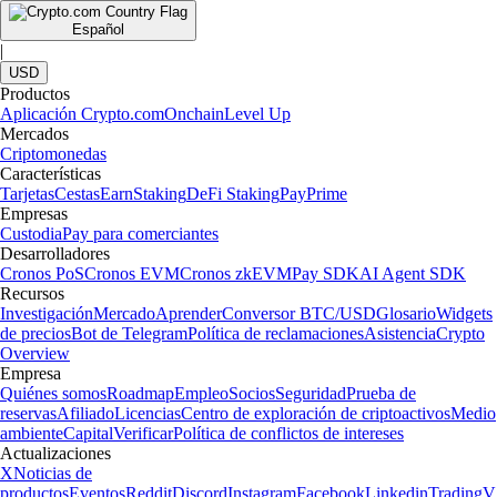
Español
|
USD
Productos
Aplicación Crypto.com
Onchain
Level Up
Mercados
Criptomonedas
Características
Tarjetas
Cestas
Earn
Staking
DeFi Staking
Pay
Prime
Empresas
Custodia
Pay para comerciantes
Desarrolladores
Cronos PoS
Cronos EVM
Cronos zkEVM
Pay SDK
AI Agent SDK
Recursos
Investigación
Mercado
Aprender
Conversor BTC/USD
Glosario
Widgets
de precios
Bot de Telegram
Política de reclamaciones
Asistencia
Crypto
Overview
Empresa
Quiénes somos
Roadmap
Empleo
Socios
Seguridad
Prueba de
reservas
Afiliado
Licencias
Centro de exploración de criptoactivos
Medio
ambiente
Capital
Verificar
Política de conflictos de intereses
Actualizaciones
X
Noticias de
productos
Eventos
Reddit
Discord
Instagram
Facebook
Linkedin
TradingV