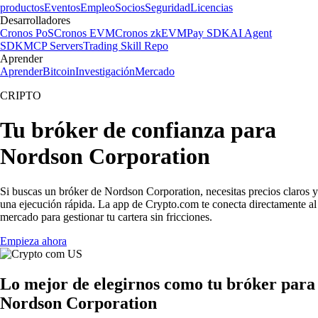
productos
Eventos
Empleo
Socios
Seguridad
Licencias
Desarrolladores
Cronos PoS
Cronos EVM
Cronos zkEVM
Pay SDK
AI Agent
SDK
MCP Servers
Trading Skill Repo
Aprender
Aprender
Bitcoin
Investigación
Mercado
CRIPTO
Tu bróker de confianza para
Nordson Corporation
Si buscas un bróker de Nordson Corporation, necesitas precios claros y
una ejecución rápida. La app de Crypto.com te conecta directamente al
mercado para gestionar tu cartera sin fricciones.
Empieza ahora
Lo mejor de elegirnos como tu bróker para
Nordson Corporation