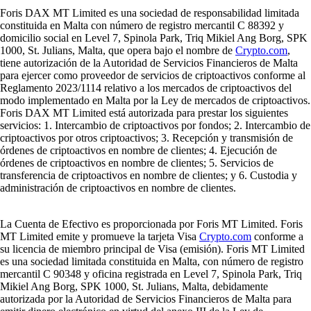
Foris DAX MT Limited es una sociedad de responsabilidad limitada
constituida en Malta con número de registro mercantil C 88392 y
domicilio social en Level 7, Spinola Park, Triq Mikiel Ang Borg, SPK
1000, St. Julians, Malta, que opera bajo el nombre de
Crypto.com
,
tiene autorización de la Autoridad de Servicios Financieros de Malta
para ejercer como proveedor de servicios de criptoactivos conforme al
Reglamento 2023/1114 relativo a los mercados de criptoactivos del
modo implementado en Malta por la Ley de mercados de criptoactivos.
Foris DAX MT Limited está autorizada para prestar los siguientes
servicios: 1. Intercambio de criptoactivos por fondos; 2. Intercambio de
criptoactivos por otros criptoactivos; 3. Recepción y transmisión de
órdenes de criptoactivos en nombre de clientes; 4. Ejecución de
órdenes de criptoactivos en nombre de clientes; 5. Servicios de
transferencia de criptoactivos en nombre de clientes; y 6. Custodia y
administración de criptoactivos en nombre de clientes.
La Cuenta de Efectivo es proporcionada por Foris MT Limited. Foris
MT Limited emite y promueve la tarjeta Visa
Crypto.com
conforme a
su licencia de miembro principal de Visa (emisión). Foris MT Limited
es una sociedad limitada constituida en Malta, con número de registro
mercantil C 90348 y oficina registrada en Level 7, Spinola Park, Triq
Mikiel Ang Borg, SPK 1000, St. Julians, Malta, debidamente
autorizada por la Autoridad de Servicios Financieros de Malta para