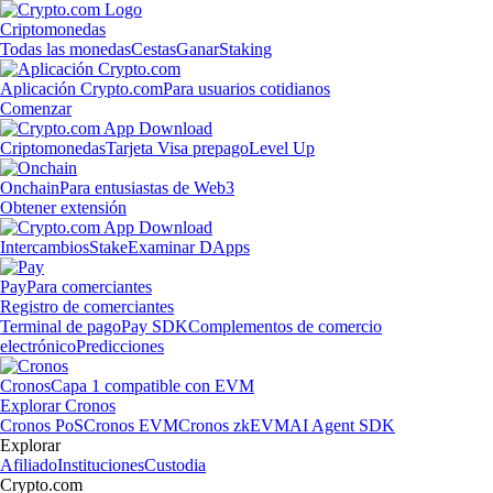
Criptomonedas
Todas las monedas
Cestas
Ganar
Staking
Aplicación Crypto.com
Para usuarios cotidianos
Comenzar
Criptomonedas
Tarjeta Visa prepago
Level Up
Onchain
Para entusiastas de Web3
Obtener extensión
Intercambios
Stake
Examinar DApps
Pay
Para comerciantes
Registro de comerciantes
Terminal de pago
Pay SDK
Complementos de comercio
electrónico
Predicciones
Cronos
Capa 1 compatible con EVM
Explorar Cronos
Cronos PoS
Cronos EVM
Cronos zkEVM
AI Agent SDK
Explorar
Afiliado
Instituciones
Custodia
Crypto.com