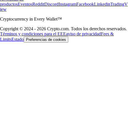
productos
Eventos
Reddit
Discord
Instagram
Facebook
Linkedin
TradingV
iew
Cryptocurrency in Every Wallet™
Copyright © 2024 - 2026 Crypto.com. Todos los derechos reservados.
Términos y condiciones para el EEE
aviso de privacidad
Fees &
Limits
Estado
Preferencias de cookies