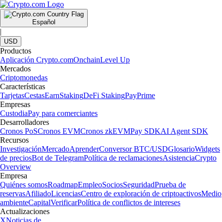
Español
|
USD
Productos
Aplicación Crypto.com
Onchain
Level Up
Mercados
Criptomonedas
Características
Tarjetas
Cestas
Earn
Staking
DeFi Staking
Pay
Prime
Empresas
Custodia
Pay para comerciantes
Desarrolladores
Cronos PoS
Cronos EVM
Cronos zkEVM
Pay SDK
AI Agent SDK
Recursos
Investigación
Mercado
Aprender
Conversor BTC/USD
Glosario
Widgets
de precios
Bot de Telegram
Política de reclamaciones
Asistencia
Crypto
Overview
Empresa
Quiénes somos
Roadmap
Empleo
Socios
Seguridad
Prueba de
reservas
Afiliado
Licencias
Centro de exploración de criptoactivos
Medio
ambiente
Capital
Verificar
Política de conflictos de intereses
Actualizaciones
X
Noticias de