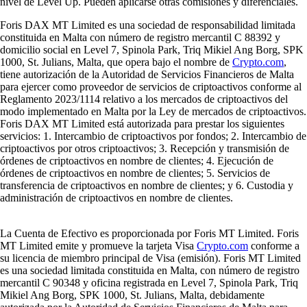
nivel de Level Up. Pueden aplicarse otras comisiones y diferenciales.
Foris DAX MT Limited es una sociedad de responsabilidad limitada
constituida en Malta con número de registro mercantil C 88392 y
domicilio social en Level 7, Spinola Park, Triq Mikiel Ang Borg, SPK
1000, St. Julians, Malta, que opera bajo el nombre de
Crypto.com
,
tiene autorización de la Autoridad de Servicios Financieros de Malta
para ejercer como proveedor de servicios de criptoactivos conforme al
Reglamento 2023/1114 relativo a los mercados de criptoactivos del
modo implementado en Malta por la Ley de mercados de criptoactivos.
Foris DAX MT Limited está autorizada para prestar los siguientes
servicios: 1. Intercambio de criptoactivos por fondos; 2. Intercambio de
criptoactivos por otros criptoactivos; 3. Recepción y transmisión de
órdenes de criptoactivos en nombre de clientes; 4. Ejecución de
órdenes de criptoactivos en nombre de clientes; 5. Servicios de
transferencia de criptoactivos en nombre de clientes; y 6. Custodia y
administración de criptoactivos en nombre de clientes.
La Cuenta de Efectivo es proporcionada por Foris MT Limited. Foris
MT Limited emite y promueve la tarjeta Visa
Crypto.com
conforme a
su licencia de miembro principal de Visa (emisión). Foris MT Limited
es una sociedad limitada constituida en Malta, con número de registro
mercantil C 90348 y oficina registrada en Level 7, Spinola Park, Triq
Mikiel Ang Borg, SPK 1000, St. Julians, Malta, debidamente