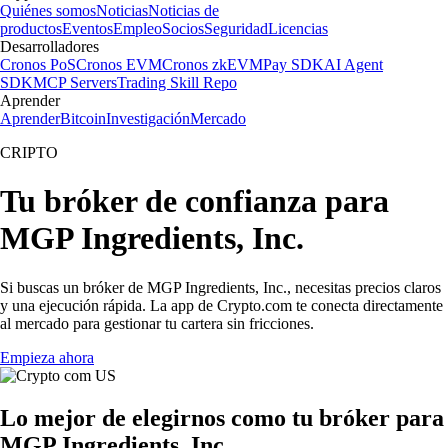
Quiénes somos
Noticias
Noticias de
productos
Eventos
Empleo
Socios
Seguridad
Licencias
Desarrolladores
Cronos PoS
Cronos EVM
Cronos zkEVM
Pay SDK
AI Agent
SDK
MCP Servers
Trading Skill Repo
Aprender
Aprender
Bitcoin
Investigación
Mercado
CRIPTO
Tu bróker de confianza para
MGP Ingredients, Inc.
Si buscas un bróker de MGP Ingredients, Inc., necesitas precios claros
y una ejecución rápida. La app de Crypto.com te conecta directamente
al mercado para gestionar tu cartera sin fricciones.
Empieza ahora
Lo mejor de elegirnos como tu bróker para
MGP Ingredients, Inc.