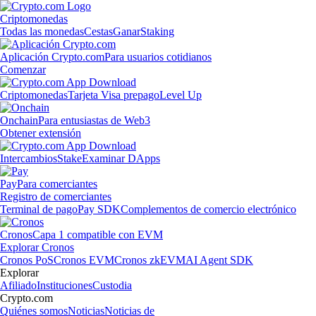
Criptomonedas
Todas las monedas
Cestas
Ganar
Staking
Aplicación Crypto.com
Para usuarios cotidianos
Comenzar
Criptomonedas
Tarjeta Visa prepago
Level Up
Onchain
Para entusiastas de Web3
Obtener extensión
Intercambios
Stake
Examinar DApps
Pay
Para comerciantes
Registro de comerciantes
Terminal de pago
Pay SDK
Complementos de comercio electrónico
Cronos
Capa 1 compatible con EVM
Explorar Cronos
Cronos PoS
Cronos EVM
Cronos zkEVM
AI Agent SDK
Explorar
Afiliado
Instituciones
Custodia
Crypto.com
Quiénes somos
Noticias
Noticias de