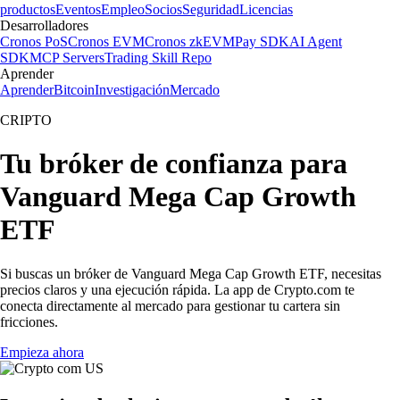
productos
Eventos
Empleo
Socios
Seguridad
Licencias
Desarrolladores
Cronos PoS
Cronos EVM
Cronos zkEVM
Pay SDK
AI Agent
SDK
MCP Servers
Trading Skill Repo
Aprender
Aprender
Bitcoin
Investigación
Mercado
CRIPTO
Tu bróker de confianza para
Vanguard Mega Cap Growth
ETF
Si buscas un bróker de Vanguard Mega Cap Growth ETF, necesitas
precios claros y una ejecución rápida. La app de Crypto.com te
conecta directamente al mercado para gestionar tu cartera sin
fricciones.
Empieza ahora