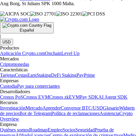
Ang Borg, St Julians SPK 1000 Malta.
Español
|
USD
Productos
Aplicación Crypto.com
Onchain
Level Up
Mercados
Criptomonedas
Características
Tarjetas
Cestas
Earn
Staking
DeFi Staking
Pay
Prime
Empresas
Custodia
Pay para comerciantes
Desarrolladores
Cronos PoS
Cronos EVM
Cronos zkEVM
Pay SDK
AI Agent SDK
Recursos
Investigación
Mercado
Aprender
Conversor BTC/USD
Glosario
Widgets
de precios
Bot de Telegram
Política de reclamaciones
Asistencia
Crypto
Overview
Empresa
Quiénes somos
Roadmap
Empleo
Socios
Seguridad
Prueba de
reservas
Afiliado
Licencias
Centro de exploración de criptoactivos
Medio