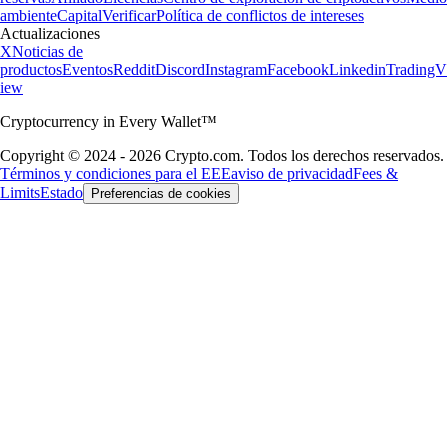
ambiente
Capital
Verificar
Política de conflictos de intereses
Actualizaciones
X
Noticias de
productos
Eventos
Reddit
Discord
Instagram
Facebook
Linkedin
TradingV
iew
Cryptocurrency in Every Wallet™
Copyright © 2024 - 2026 Crypto.com. Todos los derechos reservados.
Términos y condiciones para el EEE
aviso de privacidad
Fees &
Limits
Estado
Preferencias de cookies