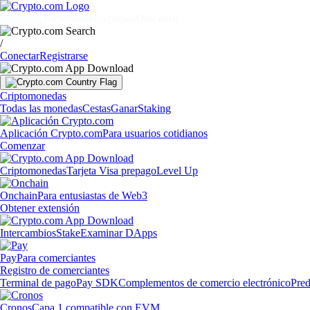
Mercados
Particulares
Empresas
Descubrir
/
Conectar
Registrarse
Criptomonedas
Todas las monedas
Cestas
Ganar
Staking
Aplicación Crypto.com
Para usuarios cotidianos
Comenzar
Criptomonedas
Tarjeta Visa prepago
Level Up
Onchain
Para entusiastas de Web3
Obtener extensión
Intercambios
Stake
Examinar DApps
Pay
Para comerciantes
Registro de comerciantes
Terminal de pago
Pay SDK
Complementos de comercio electrónico
Pred
Cronos
Capa 1 compatible con EVM