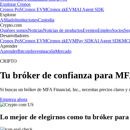
Explorar Cronos
Cronos PoS
Cronos EVM
Cronos zkEVM
AI Agent SDK
Explorar
Afiliado
Instituciones
Custodia
Crypto.com
Quiénes somos
Noticias
Noticias de productos
Eventos
Empleo
Socios
Se
Desarrolladores
Cronos PoS
Cronos EVM
Cronos zkEVM
Pay SDK
AI Agent SDK
MCP
Aprender
Aprender
Bitcoin
Investigación
Mercado
CRIPTO
Tu bróker de confianza para MFA
Si buscas un bróker de MFA Financial, Inc., necesitas precios claros y 
Empieza ahora
Lo mejor de elegirnos como tu bróker para