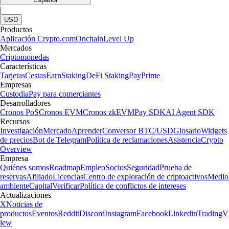
|
USD
Productos
Aplicación Crypto.com
Onchain
Level Up
Mercados
Criptomonedas
Características
Tarjetas
Cestas
Earn
Staking
DeFi Staking
Pay
Prime
Empresas
Custodia
Pay para comerciantes
Desarrolladores
Cronos PoS
Cronos EVM
Cronos zkEVM
Pay SDK
AI Agent SDK
Recursos
Investigación
Mercado
Aprender
Conversor BTC/USD
Glosario
Widgets
de precios
Bot de Telegram
Política de reclamaciones
Asistencia
Crypto
Overview
Empresa
Quiénes somos
Roadmap
Empleo
Socios
Seguridad
Prueba de
reservas
Afiliado
Licencias
Centro de exploración de criptoactivos
Medio
ambiente
Capital
Verificar
Política de conflictos de intereses
Actualizaciones
X
Noticias de
productos
Eventos
Reddit
Discord
Instagram
Facebook
Linkedin
TradingV
iew