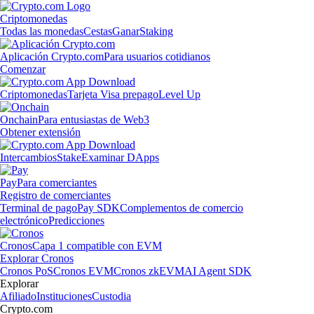
Criptomonedas
Todas las monedas
Cestas
Ganar
Staking
Aplicación Crypto.com
Para usuarios cotidianos
Comenzar
Criptomonedas
Tarjeta Visa prepago
Level Up
Onchain
Para entusiastas de Web3
Obtener extensión
Intercambios
Stake
Examinar DApps
Pay
Para comerciantes
Registro de comerciantes
Terminal de pago
Pay SDK
Complementos de comercio
electrónico
Predicciones
Cronos
Capa 1 compatible con EVM
Explorar Cronos
Cronos PoS
Cronos EVM
Cronos zkEVM
AI Agent SDK
Explorar
Afiliado
Instituciones
Custodia
Crypto.com