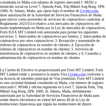
constituida en Malta con número de registro mercantil C 88392 y
domicilio social en Level 7, Spinola Park, Triq Mikiel Ang Borg, SPK
1000, St. Julians, Malta, que opera bajo el nombre de
Crypto.com
,
tiene autorización de la Autoridad de Servicios Financieros de Malta
para ejercer como proveedor de servicios de criptoactivos conforme al
Reglamento 2023/1114 relativo a los mercados de criptoactivos del
modo implementado en Malta por la Ley de mercados de criptoactivos.
Foris DAX MT Limited está autorizada para prestar los siguientes
servicios: 1. Intercambio de criptoactivos por fondos; 2. Intercambio de
criptoactivos por otros criptoactivos; 3. Recepción y transmisión de
órdenes de criptoactivos en nombre de clientes; 4. Ejecución de
órdenes de criptoactivos en nombre de clientes; 5. Servicios de
transferencia de criptoactivos en nombre de clientes; y 6. Custodia y
administración de criptoactivos en nombre de clientes.
La Cuenta de Efectivo es proporcionada por Foris MT Limited. Foris
MT Limited emite y promueve la tarjeta Visa
Crypto.com
conforme a
su licencia de miembro principal de Visa (emisión). Foris MT Limited
es una sociedad limitada constituida en Malta, con número de registro
mercantil C 90348 y oficina registrada en Level 7, Spinola Park, Triq
Mikiel Ang Borg, SPK 1000, St. Julians, Malta, debidamente
autorizada por la Autoridad de Servicios Financieros de Malta para
emitir dinero electrónico en virtud del anexo III de la Ley de
instituciones financieras que regula las instituciones de dinero