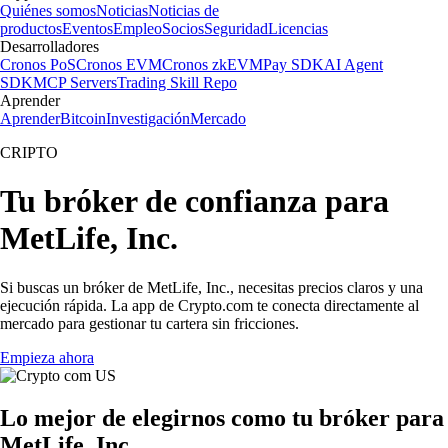
Quiénes somos
Noticias
Noticias de
productos
Eventos
Empleo
Socios
Seguridad
Licencias
Desarrolladores
Cronos PoS
Cronos EVM
Cronos zkEVM
Pay SDK
AI Agent
SDK
MCP Servers
Trading Skill Repo
Aprender
Aprender
Bitcoin
Investigación
Mercado
CRIPTO
Tu bróker de confianza para
MetLife, Inc.
Si buscas un bróker de MetLife, Inc., necesitas precios claros y una
ejecución rápida. La app de Crypto.com te conecta directamente al
mercado para gestionar tu cartera sin fricciones.
Empieza ahora
Lo mejor de elegirnos como tu bróker para
MetLife, Inc.