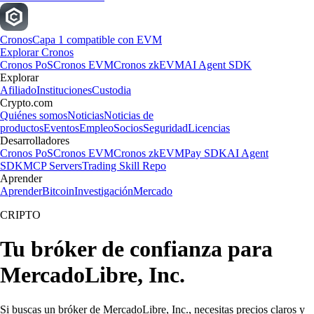
Cronos
Capa 1 compatible con EVM
Explorar Cronos
Cronos PoS
Cronos EVM
Cronos zkEVM
AI Agent SDK
Explorar
Afiliado
Instituciones
Custodia
Crypto.com
Quiénes somos
Noticias
Noticias de
productos
Eventos
Empleo
Socios
Seguridad
Licencias
Desarrolladores
Cronos PoS
Cronos EVM
Cronos zkEVM
Pay SDK
AI Agent
SDK
MCP Servers
Trading Skill Repo
Aprender
Aprender
Bitcoin
Investigación
Mercado
CRIPTO
Tu bróker de confianza para
MercadoLibre, Inc.
Si buscas un bróker de MercadoLibre, Inc., necesitas precios claros y