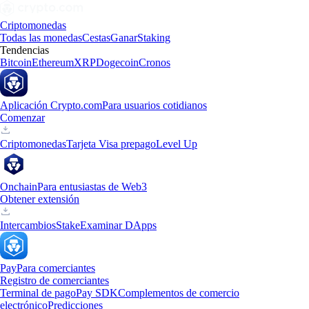
Criptomonedas
Todas las monedas
Cestas
Ganar
Staking
Tendencias
Bitcoin
Ethereum
XRP
Dogecoin
Cronos
Aplicación Crypto.com
Para usuarios cotidianos
Comenzar
Criptomonedas
Tarjeta Visa prepago
Level Up
Onchain
Para entusiastas de Web3
Obtener extensión
Intercambios
Stake
Examinar DApps
Pay
Para comerciantes
Registro de comerciantes
Terminal de pago
Pay SDK
Complementos de comercio
electrónico
Predicciones