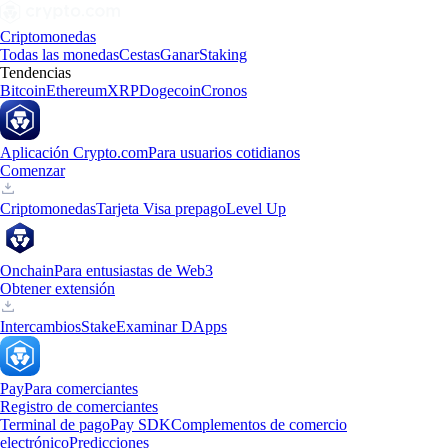
Criptomonedas
Todas las monedas
Cestas
Ganar
Staking
Tendencias
Bitcoin
Ethereum
XRP
Dogecoin
Cronos
Aplicación Crypto.com
Para usuarios cotidianos
Comenzar
Criptomonedas
Tarjeta Visa prepago
Level Up
Onchain
Para entusiastas de Web3
Obtener extensión
Intercambios
Stake
Examinar DApps
Pay
Para comerciantes
Registro de comerciantes
Terminal de pago
Pay SDK
Complementos de comercio
electrónico
Predicciones