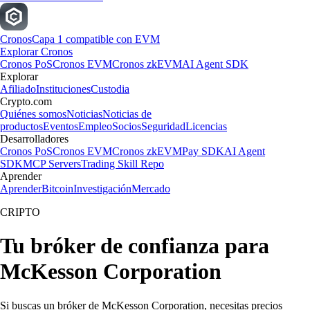
Cronos
Capa 1 compatible con EVM
Explorar Cronos
Cronos PoS
Cronos EVM
Cronos zkEVM
AI Agent SDK
Explorar
Afiliado
Instituciones
Custodia
Crypto.com
Quiénes somos
Noticias
Noticias de
productos
Eventos
Empleo
Socios
Seguridad
Licencias
Desarrolladores
Cronos PoS
Cronos EVM
Cronos zkEVM
Pay SDK
AI Agent
SDK
MCP Servers
Trading Skill Repo
Aprender
Aprender
Bitcoin
Investigación
Mercado
CRIPTO
Tu bróker de confianza para
McKesson Corporation
Si buscas un bróker de McKesson Corporation, necesitas precios