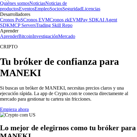
Quiénes somos
Noticias
Noticias de
productos
Eventos
Empleo
Socios
Seguridad
Licencias
Desarrolladores
Cronos PoS
Cronos EVM
Cronos zkEVM
Pay SDK
AI Agent
SDK
MCP Servers
Trading Skill Repo
Aprender
Aprender
Bitcoin
Investigación
Mercado
CRIPTO
Tu bróker de confianza para
MANEKI
Si buscas un bróker de MANEKI, necesitas precios claros y una
ejecución rápida. La app de Crypto.com te conecta directamente al
mercado para gestionar tu cartera sin fricciones.
Empieza ahora
Lo mejor de elegirnos como tu bróker para
MANEKI