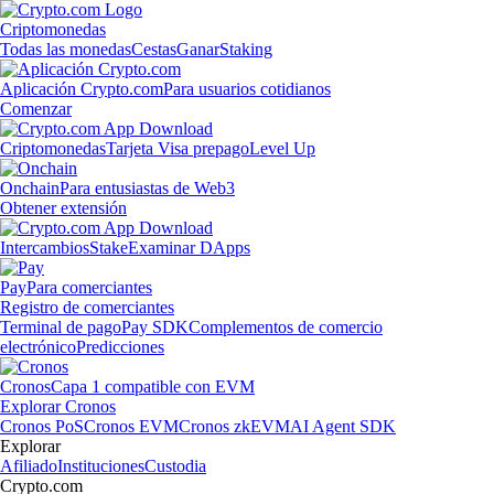
Criptomonedas
Todas las monedas
Cestas
Ganar
Staking
Aplicación Crypto.com
Para usuarios cotidianos
Comenzar
Criptomonedas
Tarjeta Visa prepago
Level Up
Onchain
Para entusiastas de Web3
Obtener extensión
Intercambios
Stake
Examinar DApps
Pay
Para comerciantes
Registro de comerciantes
Terminal de pago
Pay SDK
Complementos de comercio
electrónico
Predicciones
Cronos
Capa 1 compatible con EVM
Explorar Cronos
Cronos PoS
Cronos EVM
Cronos zkEVM
AI Agent SDK
Explorar
Afiliado
Instituciones
Custodia
Crypto.com