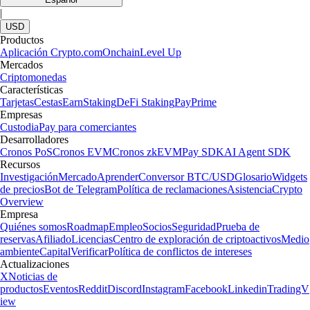
|
USD
Productos
Aplicación Crypto.com
Onchain
Level Up
Mercados
Criptomonedas
Características
Tarjetas
Cestas
Earn
Staking
DeFi Staking
Pay
Prime
Empresas
Custodia
Pay para comerciantes
Desarrolladores
Cronos PoS
Cronos EVM
Cronos zkEVM
Pay SDK
AI Agent SDK
Recursos
Investigación
Mercado
Aprender
Conversor BTC/USD
Glosario
Widgets
de precios
Bot de Telegram
Política de reclamaciones
Asistencia
Crypto
Overview
Empresa
Quiénes somos
Roadmap
Empleo
Socios
Seguridad
Prueba de
reservas
Afiliado
Licencias
Centro de exploración de criptoactivos
Medio
ambiente
Capital
Verificar
Política de conflictos de intereses
Actualizaciones
X
Noticias de
productos
Eventos
Reddit
Discord
Instagram
Facebook
Linkedin
TradingV
iew