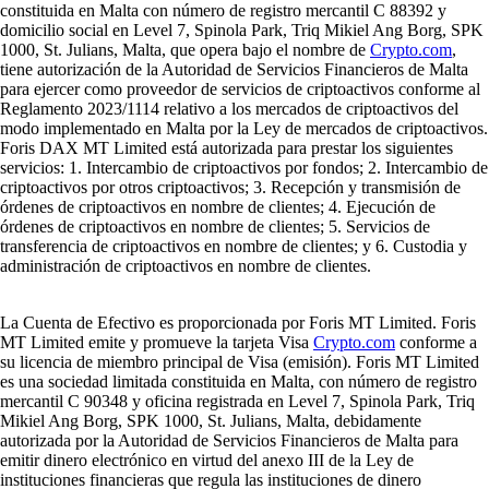
constituida en Malta con número de registro mercantil C 88392 y
domicilio social en Level 7, Spinola Park, Triq Mikiel Ang Borg, SPK
1000, St. Julians, Malta, que opera bajo el nombre de
Crypto.com
,
tiene autorización de la Autoridad de Servicios Financieros de Malta
para ejercer como proveedor de servicios de criptoactivos conforme al
Reglamento 2023/1114 relativo a los mercados de criptoactivos del
modo implementado en Malta por la Ley de mercados de criptoactivos.
Foris DAX MT Limited está autorizada para prestar los siguientes
servicios: 1. Intercambio de criptoactivos por fondos; 2. Intercambio de
criptoactivos por otros criptoactivos; 3. Recepción y transmisión de
órdenes de criptoactivos en nombre de clientes; 4. Ejecución de
órdenes de criptoactivos en nombre de clientes; 5. Servicios de
transferencia de criptoactivos en nombre de clientes; y 6. Custodia y
administración de criptoactivos en nombre de clientes.
La Cuenta de Efectivo es proporcionada por Foris MT Limited. Foris
MT Limited emite y promueve la tarjeta Visa
Crypto.com
conforme a
su licencia de miembro principal de Visa (emisión). Foris MT Limited
es una sociedad limitada constituida en Malta, con número de registro
mercantil C 90348 y oficina registrada en Level 7, Spinola Park, Triq
Mikiel Ang Borg, SPK 1000, St. Julians, Malta, debidamente
autorizada por la Autoridad de Servicios Financieros de Malta para
emitir dinero electrónico en virtud del anexo III de la Ley de
instituciones financieras que regula las instituciones de dinero