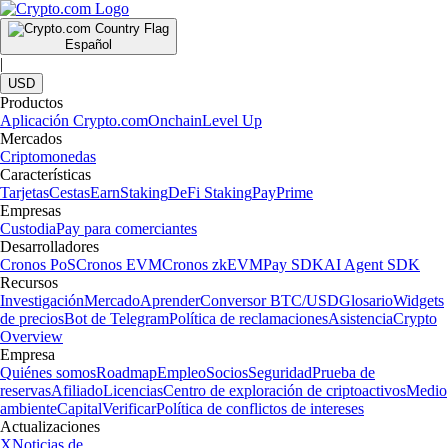
Español
|
USD
Productos
Aplicación Crypto.com
Onchain
Level Up
Mercados
Criptomonedas
Características
Tarjetas
Cestas
Earn
Staking
DeFi Staking
Pay
Prime
Empresas
Custodia
Pay para comerciantes
Desarrolladores
Cronos PoS
Cronos EVM
Cronos zkEVM
Pay SDK
AI Agent SDK
Recursos
Investigación
Mercado
Aprender
Conversor BTC/USD
Glosario
Widgets
de precios
Bot de Telegram
Política de reclamaciones
Asistencia
Crypto
Overview
Empresa
Quiénes somos
Roadmap
Empleo
Socios
Seguridad
Prueba de
reservas
Afiliado
Licencias
Centro de exploración de criptoactivos
Medio
ambiente
Capital
Verificar
Política de conflictos de intereses
Actualizaciones
X
Noticias de