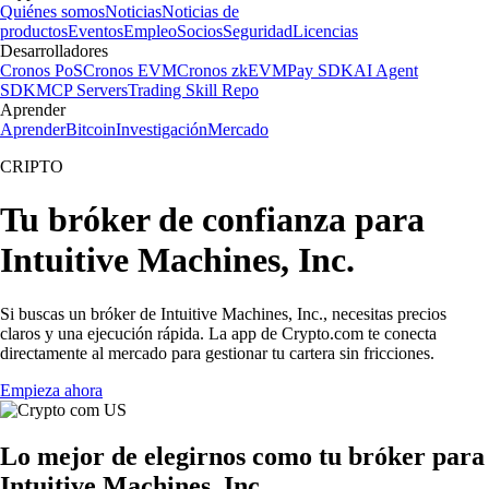
Quiénes somos
Noticias
Noticias de
productos
Eventos
Empleo
Socios
Seguridad
Licencias
Desarrolladores
Cronos PoS
Cronos EVM
Cronos zkEVM
Pay SDK
AI Agent
SDK
MCP Servers
Trading Skill Repo
Aprender
Aprender
Bitcoin
Investigación
Mercado
CRIPTO
Tu bróker de confianza para
Intuitive Machines, Inc.
Si buscas un bróker de Intuitive Machines, Inc., necesitas precios
claros y una ejecución rápida. La app de Crypto.com te conecta
directamente al mercado para gestionar tu cartera sin fricciones.
Empieza ahora
Lo mejor de elegirnos como tu bróker para
Intuitive Machines, Inc.