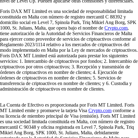
nivel de Level Up. Pueden aplicarse otras comisiones y diferenciales.
Foris DAX MT Limited es una sociedad de responsabilidad limitada
constituida en Malta con número de registro mercantil C 88392 y
domicilio social en Level 7, Spinola Park, Triq Mikiel Ang Borg, SPK
1000, St. Julians, Malta, que opera bajo el nombre de
Crypto.com
,
tiene autorización de la Autoridad de Servicios Financieros de Malta
para ejercer como proveedor de servicios de criptoactivos conforme al
Reglamento 2023/1114 relativo a los mercados de criptoactivos del
modo implementado en Malta por la Ley de mercados de criptoactivos.
Foris DAX MT Limited está autorizada para prestar los siguientes
servicios: 1. Intercambio de criptoactivos por fondos; 2. Intercambio de
criptoactivos por otros criptoactivos; 3. Recepción y transmisión de
órdenes de criptoactivos en nombre de clientes; 4. Ejecución de
órdenes de criptoactivos en nombre de clientes; 5. Servicios de
transferencia de criptoactivos en nombre de clientes; y 6. Custodia y
administración de criptoactivos en nombre de clientes.
La Cuenta de Efectivo es proporcionada por Foris MT Limited. Foris
MT Limited emite y promueve la tarjeta Visa
Crypto.com
conforme a
su licencia de miembro principal de Visa (emisión). Foris MT Limited
es una sociedad limitada constituida en Malta, con número de registro
mercantil C 90348 y oficina registrada en Level 7, Spinola Park, Triq
Mikiel Ang Borg, SPK 1000, St. Julians, Malta, debidamente