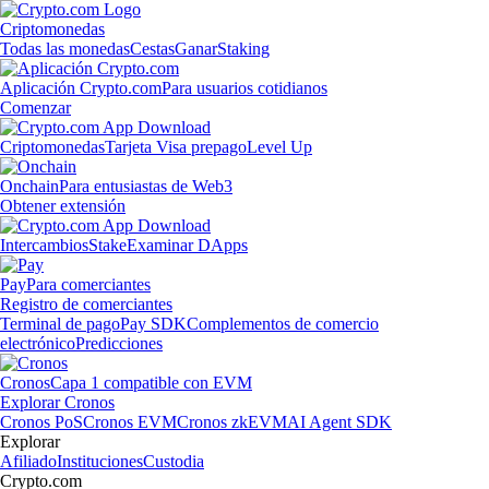
Criptomonedas
Todas las monedas
Cestas
Ganar
Staking
Aplicación Crypto.com
Para usuarios cotidianos
Comenzar
Criptomonedas
Tarjeta Visa prepago
Level Up
Onchain
Para entusiastas de Web3
Obtener extensión
Intercambios
Stake
Examinar DApps
Pay
Para comerciantes
Registro de comerciantes
Terminal de pago
Pay SDK
Complementos de comercio
electrónico
Predicciones
Cronos
Capa 1 compatible con EVM
Explorar Cronos
Cronos PoS
Cronos EVM
Cronos zkEVM
AI Agent SDK
Explorar
Afiliado
Instituciones
Custodia
Crypto.com