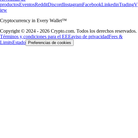
productos
Eventos
Reddit
Discord
Instagram
Facebook
Linkedin
TradingV
iew
Cryptocurrency in Every Wallet™
Copyright © 2024 - 2026 Crypto.com. Todos los derechos reservados.
Términos y condiciones para el EEE
aviso de privacidad
Fees &
Limits
Estado
Preferencias de cookies