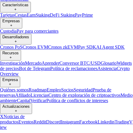
Características
+
Tarjetas
Cestas
Earn
Staking
DeFi Staking
Pay
Prime
Empresas
+
Custodia
Pay para comerciantes
Desarrolladores
+
Cronos PoS
Cronos EVM
Cronos zkEVM
Pay SDK
AI Agent SDK
Recursos
+
Investigación
Mercado
Aprender
Conversor BTC/USD
Glosario
Widgets
de precios
Bot de Telegram
Política de reclamaciones
Asistencia
Crypto
Overview
Empresa
+
Quiénes somos
Roadmap
Empleo
Socios
Seguridad
Prueba de
reservas
Afiliado
Licencias
Centro de exploración de criptoactivos
Medio
ambiente
Capital
Verificar
Política de conflictos de intereses
Actualizaciones
+
X
Noticias de
productos
Eventos
Reddit
Discord
Instagram
Facebook
Linkedin
TradingV
iew