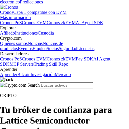
electrónico
Predicciones
Cronos
Capa 1 compatible con EVM
Más información
Cronos PoS
Cronos EVM
Cronos zkEVM
AI Agent SDK
Explorar
Afiliado
Instituciones
Custodia
Crypto.com
Quiénes somos
Noticias
Noticias de
productos
Eventos
Empleo
Socios
Seguridad
Licencias
Desarrolladores
Cronos PoS
Cronos EVM
Cronos zkEVM
Pay SDK
AI Agent
SDK
MCP Servers
Trading Skill Repo
Aprender
Aprender
Bitcoin
Investigación
Mercado
CRIPTO
Tu bróker de confianza para
Lattice Semiconductor