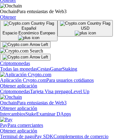
Obtener
Onchain
Para entusiastas de Web3
Obtener
Español
USD
Espacio Económico Europeo
Criptomonedas
Todas las monedas
Cestas
Ganar
Staking
Aplicación Crypto.com
Para usuarios cotidianos
Obtener aplicación
Criptomonedas
Tarjeta Visa prepago
Level Up
Onchain
Para entusiastas de Web3
Obtener aplicación
Intercambios
Stake
Examinar DApps
Pay
Para comerciantes
Obtener aplicación
Terminal de pago
Pay SDK
Complementos de comercio