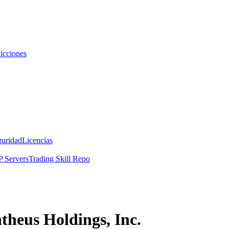
icciones
guridad
Licencias
 Servers
Trading Skill Repo
theus Holdings, Inc.