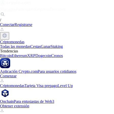
Mercados
Particulares
Empresas
Descubrir
/
Conectar
Registrarse
Criptomonedas
Todas las monedas
Cestas
Ganar
Staking
Tendencias
Bitcoin
Ethereum
XRP
Dogecoin
Cronos
Aplicación Crypto.com
Para usuarios cotidianos
Comenzar
Criptomonedas
Tarjeta Visa prepago
Level Up
Onchain
Para entusiastas de Web3
Obtener extensión