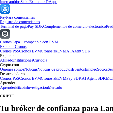
Intercambios
Stake
Examinar DApps
Pay
Para comerciantes
Registro de comerciantes
Terminal de pago
Pay SDK
Complementos de comercio electrónico
Pred
Cronos
Capa 1 compatible con EVM
Explorar Cronos
Cronos PoS
Cronos EVM
Cronos zkEVM
AI Agent SDK
Explorar
Afiliado
Instituciones
Custodia
Crypto.com
Quiénes somos
Noticias
Noticias de productos
Eventos
Empleo
Socios
Se
Desarrolladores
Cronos PoS
Cronos EVM
Cronos zkEVM
Pay SDK
AI Agent SDK
MCP
Aprender
Aprender
Bitcoin
Investigación
Mercado
CRIPTO
Tu bróker de confianza para Lan