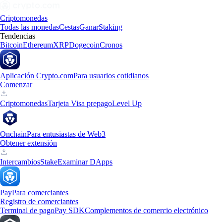
Criptomonedas
Todas las monedas
Cestas
Ganar
Staking
Tendencias
Bitcoin
Ethereum
XRP
Dogecoin
Cronos
Aplicación Crypto.com
Para usuarios cotidianos
Comenzar
Criptomonedas
Tarjeta Visa prepago
Level Up
Onchain
Para entusiastas de Web3
Obtener extensión
Intercambios
Stake
Examinar DApps
Pay
Para comerciantes
Registro de comerciantes
Terminal de pago
Pay SDK
Complementos de comercio electrónico