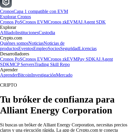
Cronos
Capa 1 compatible con EVM
Explorar Cronos
Cronos PoS
Cronos EVM
Cronos zkEVM
AI Agent SDK
Explorar
Afiliado
Instituciones
Custodia
Crypto.com
Quiénes somos
Noticias
Noticias de
productos
Eventos
Empleo
Socios
Seguridad
Licencias
Desarrolladores
Cronos PoS
Cronos EVM
Cronos zkEVM
Pay SDK
AI Agent
SDK
MCP Servers
Trading Skill Repo
Aprender
Aprender
Bitcoin
Investigación
Mercado
CRIPTO
Tu bróker de confianza para
Alliant Energy Corporation
Si buscas un bróker de Alliant Energy Corporation, necesitas precios
claros y una ejecución rápida. La app de Crypto.com te conecta