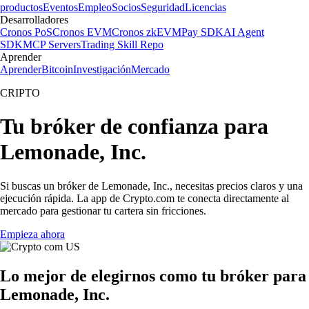
productos
Eventos
Empleo
Socios
Seguridad
Licencias
Desarrolladores
Cronos PoS
Cronos EVM
Cronos zkEVM
Pay SDK
AI Agent
SDK
MCP Servers
Trading Skill Repo
Aprender
Aprender
Bitcoin
Investigación
Mercado
CRIPTO
Tu bróker de confianza para
Lemonade, Inc.
Si buscas un bróker de Lemonade, Inc., necesitas precios claros y una
ejecución rápida. La app de Crypto.com te conecta directamente al
mercado para gestionar tu cartera sin fricciones.
Empieza ahora
Lo mejor de elegirnos como tu bróker para
Lemonade, Inc.