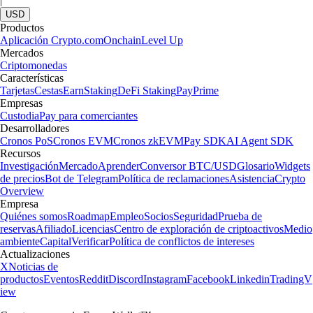
|
USD
Productos
Aplicación Crypto.com
Onchain
Level Up
Mercados
Criptomonedas
Características
Tarjetas
Cestas
Earn
Staking
DeFi Staking
Pay
Prime
Empresas
Custodia
Pay para comerciantes
Desarrolladores
Cronos PoS
Cronos EVM
Cronos zkEVM
Pay SDK
AI Agent SDK
Recursos
Investigación
Mercado
Aprender
Conversor BTC/USD
Glosario
Widgets
de precios
Bot de Telegram
Política de reclamaciones
Asistencia
Crypto
Overview
Empresa
Quiénes somos
Roadmap
Empleo
Socios
Seguridad
Prueba de
reservas
Afiliado
Licencias
Centro de exploración de criptoactivos
Medio
ambiente
Capital
Verificar
Política de conflictos de intereses
Actualizaciones
X
Noticias de
productos
Eventos
Reddit
Discord
Instagram
Facebook
Linkedin
TradingV
iew