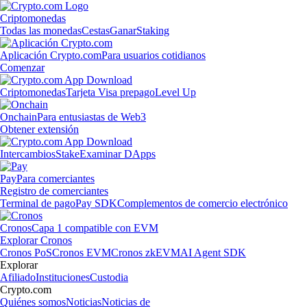
Criptomonedas
Todas las monedas
Cestas
Ganar
Staking
Aplicación Crypto.com
Para usuarios cotidianos
Comenzar
Criptomonedas
Tarjeta Visa prepago
Level Up
Onchain
Para entusiastas de Web3
Obtener extensión
Intercambios
Stake
Examinar DApps
Pay
Para comerciantes
Registro de comerciantes
Terminal de pago
Pay SDK
Complementos de comercio electrónico
Cronos
Capa 1 compatible con EVM
Explorar Cronos
Cronos PoS
Cronos EVM
Cronos zkEVM
AI Agent SDK
Explorar
Afiliado
Instituciones
Custodia
Crypto.com
Quiénes somos
Noticias
Noticias de