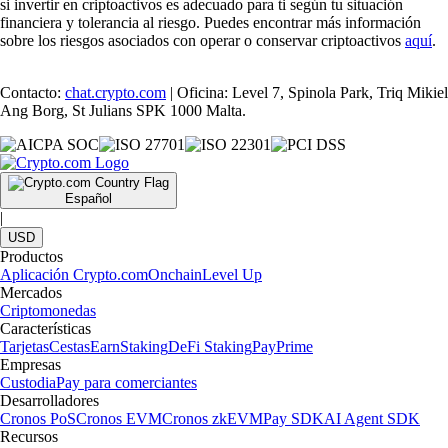
si invertir en criptoactivos es adecuado para ti según tu situación
financiera y tolerancia al riesgo. Puedes encontrar más información
sobre los riesgos asociados con operar o conservar criptoactivos
aquí
.
Contacto:
chat.crypto.com
| Oficina: Level 7, Spinola Park, Triq Mikiel
Ang Borg, St Julians SPK 1000 Malta.
Español
|
USD
Productos
Aplicación Crypto.com
Onchain
Level Up
Mercados
Criptomonedas
Características
Tarjetas
Cestas
Earn
Staking
DeFi Staking
Pay
Prime
Empresas
Custodia
Pay para comerciantes
Desarrolladores
Cronos PoS
Cronos EVM
Cronos zkEVM
Pay SDK
AI Agent SDK
Recursos