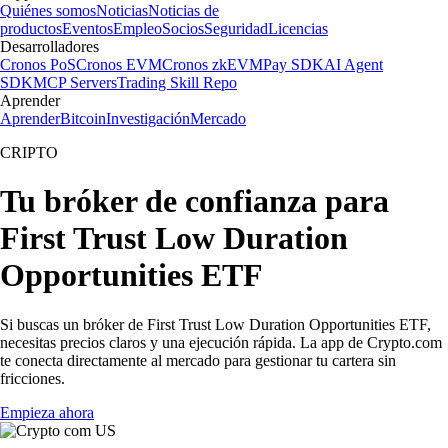
Quiénes somos
Noticias
Noticias de
productos
Eventos
Empleo
Socios
Seguridad
Licencias
Desarrolladores
Cronos PoS
Cronos EVM
Cronos zkEVM
Pay SDK
AI Agent
SDK
MCP Servers
Trading Skill Repo
Aprender
Aprender
Bitcoin
Investigación
Mercado
CRIPTO
Tu bróker de confianza para
First Trust Low Duration
Opportunities ETF
Si buscas un bróker de First Trust Low Duration Opportunities ETF,
necesitas precios claros y una ejecución rápida. La app de Crypto.com
te conecta directamente al mercado para gestionar tu cartera sin
fricciones.
Empieza ahora