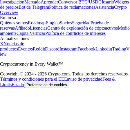
Investigación
Mercado
Aprender
Conversor BTC/USD
Glosario
Widgets
de precios
Bot de Telegram
Política de reclamaciones
Asistencia
Crypto
Overview
Empresa
Quiénes somos
Roadmap
Empleo
Socios
Seguridad
Prueba de
reservas
Afiliado
Licencias
Centro de exploración de criptoactivos
Medio
ambiente
Capital
Verificar
Política de conflictos de intereses
Actualizaciones
X
Noticias de
productos
Eventos
Reddit
Discord
Instagram
Facebook
Linkedin
TradingV
iew
Cryptocurrency in Every Wallet™
Copyright © 2024 - 2026 Crypto.com. Todos los derechos reservados.
Términos y condiciones para el EEE
aviso de privacidad
Fees &
Limits
Estado
Preferencias de cookies