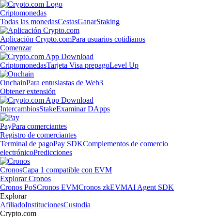
Criptomonedas
Todas las monedas
Cestas
Ganar
Staking
Aplicación Crypto.com
Para usuarios cotidianos
Comenzar
Criptomonedas
Tarjeta Visa prepago
Level Up
Onchain
Para entusiastas de Web3
Obtener extensión
Intercambios
Stake
Examinar DApps
Pay
Para comerciantes
Registro de comerciantes
Terminal de pago
Pay SDK
Complementos de comercio
electrónico
Predicciones
Cronos
Capa 1 compatible con EVM
Explorar Cronos
Cronos PoS
Cronos EVM
Cronos zkEVM
AI Agent SDK
Explorar
Afiliado
Instituciones
Custodia
Crypto.com