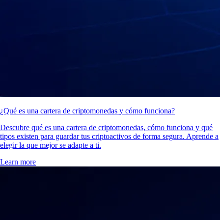
¿Qué es una cartera de criptomonedas y cómo funciona?
Descubre qué es una cartera de criptomonedas, cómo funciona y qué
tipos existen para guardar tus criptoactivos de forma segura. Aprende a
elegir la que mejor se adapte a ti.
Learn more