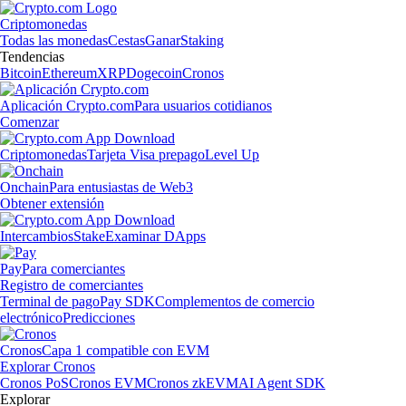
Criptomonedas
Todas las monedas
Cestas
Ganar
Staking
Tendencias
Bitcoin
Ethereum
XRP
Dogecoin
Cronos
Aplicación Crypto.com
Para usuarios cotidianos
Comenzar
Criptomonedas
Tarjeta Visa prepago
Level Up
Onchain
Para entusiastas de Web3
Obtener extensión
Intercambios
Stake
Examinar DApps
Pay
Para comerciantes
Registro de comerciantes
Terminal de pago
Pay SDK
Complementos de comercio
electrónico
Predicciones
Cronos
Capa 1 compatible con EVM
Explorar Cronos
Cronos PoS
Cronos EVM
Cronos zkEVM
AI Agent SDK
Explorar