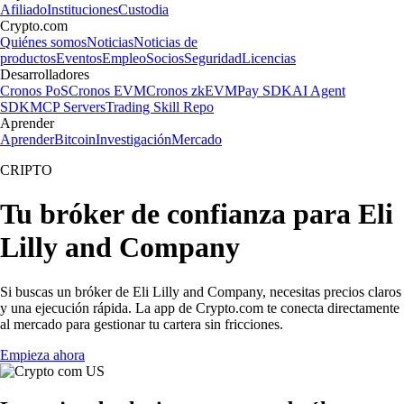
Afiliado
Instituciones
Custodia
Crypto.com
Quiénes somos
Noticias
Noticias de
productos
Eventos
Empleo
Socios
Seguridad
Licencias
Desarrolladores
Cronos PoS
Cronos EVM
Cronos zkEVM
Pay SDK
AI Agent
SDK
MCP Servers
Trading Skill Repo
Aprender
Aprender
Bitcoin
Investigación
Mercado
CRIPTO
Tu bróker de confianza para Eli
Lilly and Company
Si buscas un bróker de Eli Lilly and Company, necesitas precios claros
y una ejecución rápida. La app de Crypto.com te conecta directamente
al mercado para gestionar tu cartera sin fricciones.
Empieza ahora