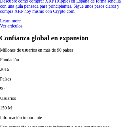
Descubre cómo comprar XRP (Ripple) en España de forma sencilla
con una guía pensada para principiantes. Sigue unos pasos claros y
compra XRP hoy mismo con Crypto.com.
Learn more
Ver artículos
Confianza global en expansión
Millones de usuarios en más de 90 países
Fundación
2016
Países
90
Usuarios
150 M
Información importante