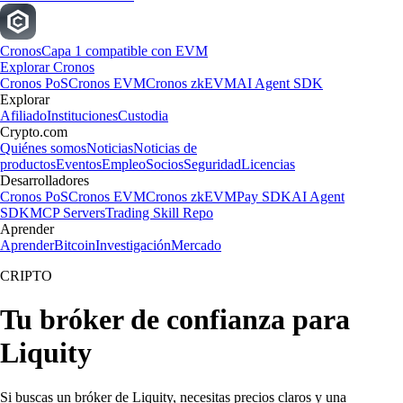
Cronos
Capa 1 compatible con EVM
Explorar Cronos
Cronos PoS
Cronos EVM
Cronos zkEVM
AI Agent SDK
Explorar
Afiliado
Instituciones
Custodia
Crypto.com
Quiénes somos
Noticias
Noticias de
productos
Eventos
Empleo
Socios
Seguridad
Licencias
Desarrolladores
Cronos PoS
Cronos EVM
Cronos zkEVM
Pay SDK
AI Agent
SDK
MCP Servers
Trading Skill Repo
Aprender
Aprender
Bitcoin
Investigación
Mercado
CRIPTO
Tu bróker de confianza para
Liquity
Si buscas un bróker de Liquity, necesitas precios claros y una