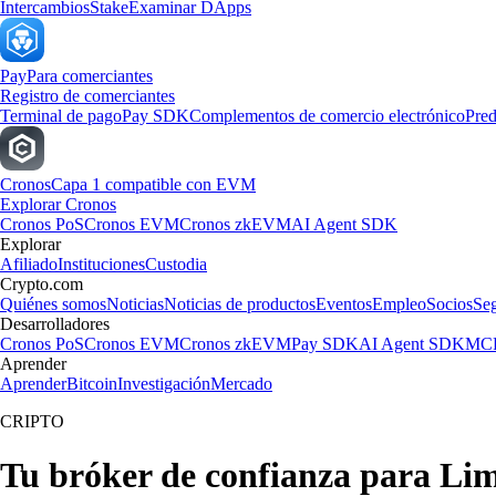
Intercambios
Stake
Examinar DApps
Pay
Para comerciantes
Registro de comerciantes
Terminal de pago
Pay SDK
Complementos de comercio electrónico
Pred
Cronos
Capa 1 compatible con EVM
Explorar Cronos
Cronos PoS
Cronos EVM
Cronos zkEVM
AI Agent SDK
Explorar
Afiliado
Instituciones
Custodia
Crypto.com
Quiénes somos
Noticias
Noticias de productos
Eventos
Empleo
Socios
Se
Desarrolladores
Cronos PoS
Cronos EVM
Cronos zkEVM
Pay SDK
AI Agent SDK
MCP
Aprender
Aprender
Bitcoin
Investigación
Mercado
CRIPTO
Tu bróker de confianza para Li