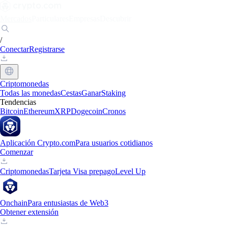
Mercados
Particulares
Empresas
Descubrir
/
Conectar
Registrarse
Criptomonedas
Todas las monedas
Cestas
Ganar
Staking
Tendencias
Bitcoin
Ethereum
XRP
Dogecoin
Cronos
Aplicación Crypto.com
Para usuarios cotidianos
Comenzar
Criptomonedas
Tarjeta Visa prepago
Level Up
Onchain
Para entusiastas de Web3
Obtener extensión