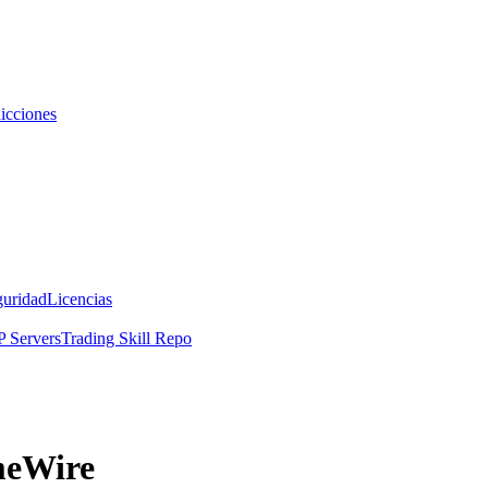
icciones
guridad
Licencias
 Servers
Trading Skill Repo
meWire