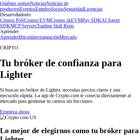
Quiénes somos
Noticias
Noticias de
productos
Eventos
Empleo
Socios
Seguridad
Licencias
Desarrolladores
Cronos PoS
Cronos EVM
Cronos zkEVM
Pay SDK
AI Agent
SDK
MCP Servers
Trading Skill Repo
Aprender
Aprender
Bitcoin
Investigación
Mercado
CRIPTO
Tu bróker de confianza para
Lighter
Si buscas un bróker de Lighter, necesitas precios claros y una
ejecución rápida. La app de Crypto.com te conecta directamente al
mercado para gestionar tu cartera sin fricciones.
Empieza ahora
Lo mejor de elegirnos como tu bróker para
Lighter