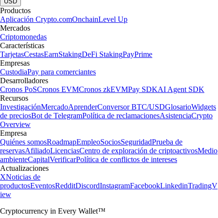
USD
Productos
Aplicación Crypto.com
Onchain
Level Up
Mercados
Criptomonedas
Características
Tarjetas
Cestas
Earn
Staking
DeFi Staking
Pay
Prime
Empresas
Custodia
Pay para comerciantes
Desarrolladores
Cronos PoS
Cronos EVM
Cronos zkEVM
Pay SDK
AI Agent SDK
Recursos
Investigación
Mercado
Aprender
Conversor BTC/USD
Glosario
Widgets
de precios
Bot de Telegram
Política de reclamaciones
Asistencia
Crypto
Overview
Empresa
Quiénes somos
Roadmap
Empleo
Socios
Seguridad
Prueba de
reservas
Afiliado
Licencias
Centro de exploración de criptoactivos
Medio
ambiente
Capital
Verificar
Política de conflictos de intereses
Actualizaciones
X
Noticias de
productos
Eventos
Reddit
Discord
Instagram
Facebook
Linkedin
TradingV
iew
Cryptocurrency in Every Wallet™