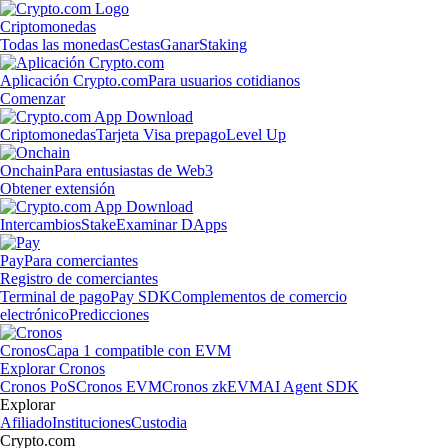
Criptomonedas
Todas las monedas
Cestas
Ganar
Staking
Aplicación Crypto.com
Para usuarios cotidianos
Comenzar
Criptomonedas
Tarjeta Visa prepago
Level Up
Onchain
Para entusiastas de Web3
Obtener extensión
Intercambios
Stake
Examinar DApps
Pay
Para comerciantes
Registro de comerciantes
Terminal de pago
Pay SDK
Complementos de comercio
electrónico
Predicciones
Cronos
Capa 1 compatible con EVM
Explorar Cronos
Cronos PoS
Cronos EVM
Cronos zkEVM
AI Agent SDK
Explorar
Afiliado
Instituciones
Custodia
Crypto.com