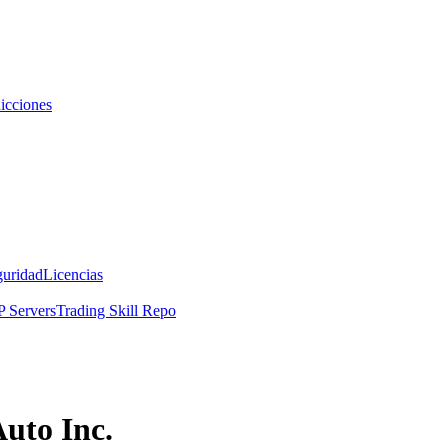
icciones
guridad
Licencias
 Servers
Trading Skill Repo
Auto Inc.