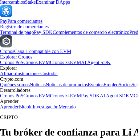
Intercambios
Stake
Examinar DApps
Pay
Para comerciantes
Registro de comerciantes
Terminal de pago
Pay SDK
Complementos de comercio electrónico
Pred
Cronos
Capa 1 compatible con EVM
Explorar Cronos
Cronos PoS
Cronos EVM
Cronos zkEVM
AI Agent SDK
Explorar
Afiliado
Instituciones
Custodia
Crypto.com
Quiénes somos
Noticias
Noticias de productos
Eventos
Empleo
Socios
Se
Desarrolladores
Cronos PoS
Cronos EVM
Cronos zkEVM
Pay SDK
AI Agent SDK
MCP
Aprender
Aprender
Bitcoin
Investigación
Mercado
CRIPTO
Tu bróker de confianza para Li 