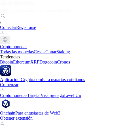
Mercados
Particulares
Empresas
Descubrir
/
Conectar
Registrarse
Criptomonedas
Todas las monedas
Cestas
Ganar
Staking
Tendencias
Bitcoin
Ethereum
XRP
Dogecoin
Cronos
Aplicación Crypto.com
Para usuarios cotidianos
Comenzar
Criptomonedas
Tarjeta Visa prepago
Level Up
Onchain
Para entusiastas de Web3
Obtener extensión