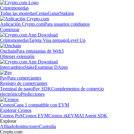
Criptomonedas
Todas las monedas
Cestas
Ganar
Staking
Aplicación Crypto.com
Para usuarios cotidianos
Comenzar
Criptomonedas
Tarjeta Visa prepago
Level Up
Onchain
Para entusiastas de Web3
Obtener extensión
Intercambios
Stake
Examinar DApps
Pay
Para comerciantes
Registro de comerciantes
Terminal de pago
Pay SDK
Complementos de comercio
electrónico
Predicciones
Cronos
Capa 1 compatible con EVM
Explorar Cronos
Cronos PoS
Cronos EVM
Cronos zkEVM
AI Agent SDK
Explorar
Afiliado
Instituciones
Custodia
Crypto.com