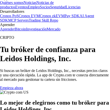
Quiénes somos
Noticias
Noticias de
productos
Eventos
Empleo
Socios
Seguridad
Licencias
Desarrolladores
Cronos PoS
Cronos EVM
Cronos zkEVM
Pay SDK
AI Agent
SDK
MCP Servers
Trading Skill Repo
Aprender
Aprender
Bitcoin
Investigación
Mercado
CRIPTO
Tu bróker de confianza para
Leidos Holdings, Inc.
Si buscas un bróker de Leidos Holdings, Inc., necesitas precios claros
y una ejecución rápida. La app de Crypto.com te conecta directamente
al mercado para gestionar tu cartera sin fricciones.
Empieza ahora
Lo mejor de elegirnos como tu bróker para
Leidos Holdings, Inc.