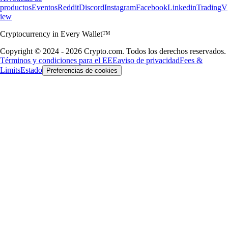
productos
Eventos
Reddit
Discord
Instagram
Facebook
Linkedin
TradingV
iew
Cryptocurrency in Every Wallet™
Copyright © 2024 - 2026 Crypto.com. Todos los derechos reservados.
Términos y condiciones para el EEE
aviso de privacidad
Fees &
Limits
Estado
Preferencias de cookies