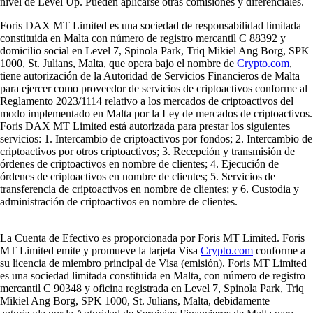
nivel de Level Up. Pueden aplicarse otras comisiones y diferenciales.
Foris DAX MT Limited es una sociedad de responsabilidad limitada
constituida en Malta con número de registro mercantil C 88392 y
domicilio social en Level 7, Spinola Park, Triq Mikiel Ang Borg, SPK
1000, St. Julians, Malta, que opera bajo el nombre de
Crypto.com
,
tiene autorización de la Autoridad de Servicios Financieros de Malta
para ejercer como proveedor de servicios de criptoactivos conforme al
Reglamento 2023/1114 relativo a los mercados de criptoactivos del
modo implementado en Malta por la Ley de mercados de criptoactivos.
Foris DAX MT Limited está autorizada para prestar los siguientes
servicios: 1. Intercambio de criptoactivos por fondos; 2. Intercambio de
criptoactivos por otros criptoactivos; 3. Recepción y transmisión de
órdenes de criptoactivos en nombre de clientes; 4. Ejecución de
órdenes de criptoactivos en nombre de clientes; 5. Servicios de
transferencia de criptoactivos en nombre de clientes; y 6. Custodia y
administración de criptoactivos en nombre de clientes.
La Cuenta de Efectivo es proporcionada por Foris MT Limited. Foris
MT Limited emite y promueve la tarjeta Visa
Crypto.com
conforme a
su licencia de miembro principal de Visa (emisión). Foris MT Limited
es una sociedad limitada constituida en Malta, con número de registro
mercantil C 90348 y oficina registrada en Level 7, Spinola Park, Triq
Mikiel Ang Borg, SPK 1000, St. Julians, Malta, debidamente