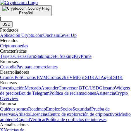
Español
|
USD
Productos
Aplicación Crypto.com
Onchain
Level Up
Mercados
Criptomonedas
Características
Tarjetas
Cestas
Earn
Staking
DeFi Staking
Pay
Prime
Empresas
Custodia
Pay para comerciantes
Desarrolladores
Cronos PoS
Cronos EVM
Cronos zkEVM
Pay SDK
AI Agent SDK
Recursos
Investigación
Mercado
Aprender
Conversor BTC/USD
Glosario
Widgets
de precios
Bot de Telegram
Política de reclamaciones
Asistencia
Crypto
Overview
Empresa
Quiénes somos
Roadmap
Empleo
Socios
Seguridad
Prueba de
reservas
Afiliado
Licencias
Centro de exploración de criptoactivos
Medio
ambiente
Capital
Verificar
Política de conflictos de intereses
Actualizaciones
X
Noticias de