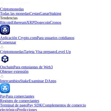
Criptomonedas
Todas las monedas
Cestas
Ganar
Staking
Tendencias
Bitcoin
Ethereum
XRP
Dogecoin
Cronos
Aplicación Crypto.com
Para usuarios cotidianos
Comenzar
Criptomonedas
Tarjeta Visa prepago
Level Up
Onchain
Para entusiastas de Web3
Obtener extensión
Intercambios
Stake
Examinar DApps
Pay
Para comerciantes
Registro de comerciantes
Terminal de pago
Pay SDK
Complementos de comercio
electrónico
Predicciones