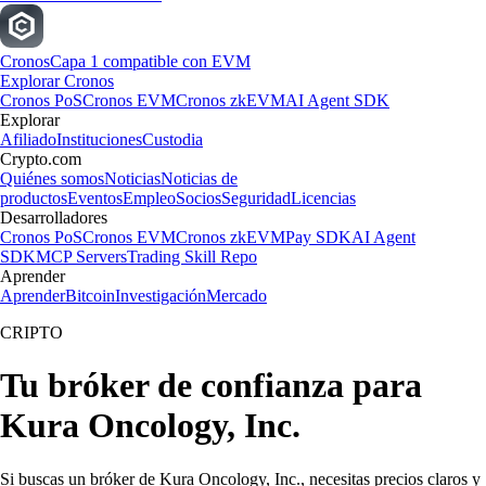
Cronos
Capa 1 compatible con EVM
Explorar Cronos
Cronos PoS
Cronos EVM
Cronos zkEVM
AI Agent SDK
Explorar
Afiliado
Instituciones
Custodia
Crypto.com
Quiénes somos
Noticias
Noticias de
productos
Eventos
Empleo
Socios
Seguridad
Licencias
Desarrolladores
Cronos PoS
Cronos EVM
Cronos zkEVM
Pay SDK
AI Agent
SDK
MCP Servers
Trading Skill Repo
Aprender
Aprender
Bitcoin
Investigación
Mercado
CRIPTO
Tu bróker de confianza para
Kura Oncology, Inc.
Si buscas un bróker de Kura Oncology, Inc., necesitas precios claros y