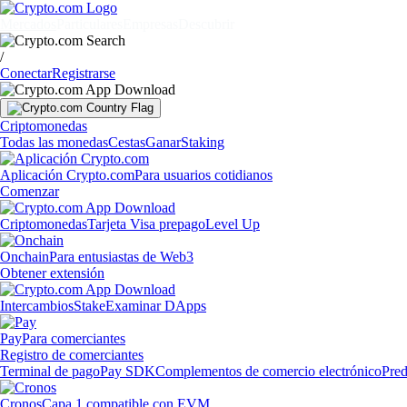
Mercados
Particulares
Empresas
Descubrir
/
Conectar
Registrarse
Criptomonedas
Todas las monedas
Cestas
Ganar
Staking
Aplicación Crypto.com
Para usuarios cotidianos
Comenzar
Criptomonedas
Tarjeta Visa prepago
Level Up
Onchain
Para entusiastas de Web3
Obtener extensión
Intercambios
Stake
Examinar DApps
Pay
Para comerciantes
Registro de comerciantes
Terminal de pago
Pay SDK
Complementos de comercio electrónico
Pred
Cronos
Capa 1 compatible con EVM