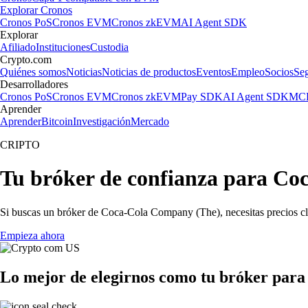
Explorar Cronos
Cronos PoS
Cronos EVM
Cronos zkEVM
AI Agent SDK
Explorar
Afiliado
Instituciones
Custodia
Crypto.com
Quiénes somos
Noticias
Noticias de productos
Eventos
Empleo
Socios
Se
Desarrolladores
Cronos PoS
Cronos EVM
Cronos zkEVM
Pay SDK
AI Agent SDK
MCP
Aprender
Aprender
Bitcoin
Investigación
Mercado
CRIPTO
Tu bróker de confianza para C
Si buscas un bróker de Coca-Cola Company (The), necesitas precios clar
Empieza ahora
Lo mejor de elegirnos como tu bróker par