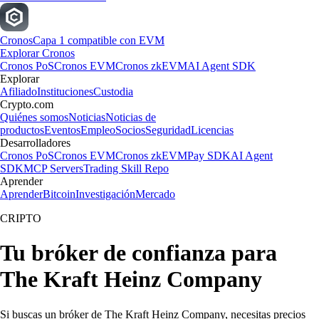
Cronos
Capa 1 compatible con EVM
Explorar Cronos
Cronos PoS
Cronos EVM
Cronos zkEVM
AI Agent SDK
Explorar
Afiliado
Instituciones
Custodia
Crypto.com
Quiénes somos
Noticias
Noticias de
productos
Eventos
Empleo
Socios
Seguridad
Licencias
Desarrolladores
Cronos PoS
Cronos EVM
Cronos zkEVM
Pay SDK
AI Agent
SDK
MCP Servers
Trading Skill Repo
Aprender
Aprender
Bitcoin
Investigación
Mercado
CRIPTO
Tu bróker de confianza para
The Kraft Heinz Company
Si buscas un bróker de The Kraft Heinz Company, necesitas precios