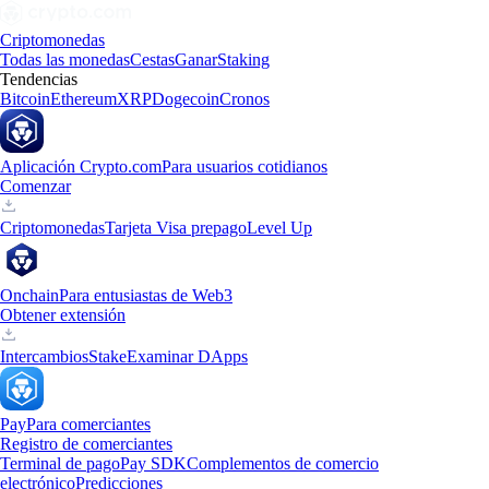
Criptomonedas
Todas las monedas
Cestas
Ganar
Staking
Tendencias
Bitcoin
Ethereum
XRP
Dogecoin
Cronos
Aplicación Crypto.com
Para usuarios cotidianos
Comenzar
Criptomonedas
Tarjeta Visa prepago
Level Up
Onchain
Para entusiastas de Web3
Obtener extensión
Intercambios
Stake
Examinar DApps
Pay
Para comerciantes
Registro de comerciantes
Terminal de pago
Pay SDK
Complementos de comercio
electrónico
Predicciones