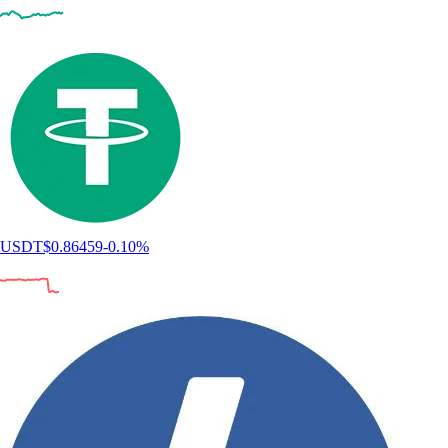
USDT
$
0.86459
-0.10
%