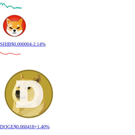
SHIB
$
0.000004
-2.14
%
DOGE
$
0.060418
+
1.40
%