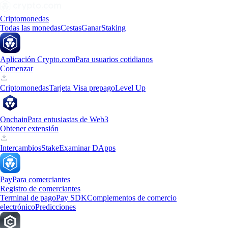
Criptomonedas
Todas las monedas
Cestas
Ganar
Staking
Aplicación Crypto.com
Para usuarios cotidianos
Comenzar
Criptomonedas
Tarjeta Visa prepago
Level Up
Onchain
Para entusiastas de Web3
Obtener extensión
Intercambios
Stake
Examinar DApps
Pay
Para comerciantes
Registro de comerciantes
Terminal de pago
Pay SDK
Complementos de comercio
electrónico
Predicciones