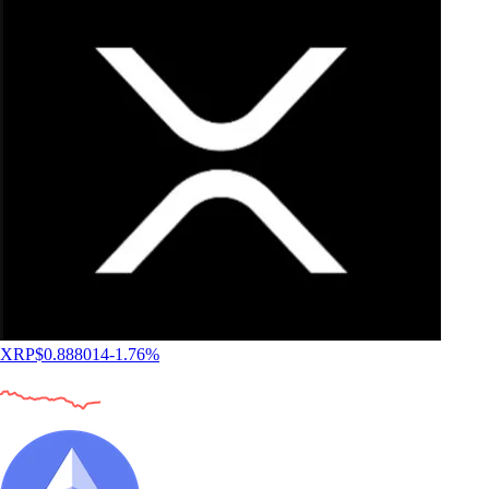
XRP
$
0.888014
-1.76
%