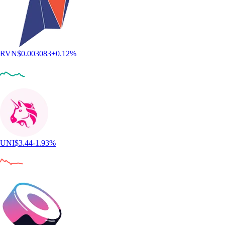
RVN
$
0.003083
+
0.12
%
UNI
$
3.44
-1.93
%