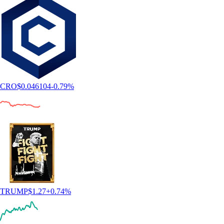
CRO
$
0.046104
-0.79
%
TRUMP
$
1.27
+
0.74
%