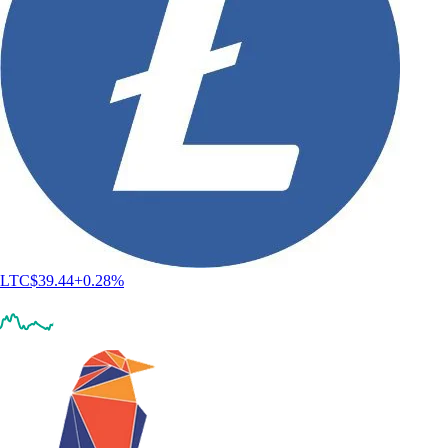
LTC
$
39.44
+
0.28
%