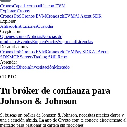
Cronos
Capa 1 compatible con EVM
Explorar Cronos
Cronos PoS
Cronos EVM
Cronos zkEVM
AI Agent SDK
Explorar
Afiliado
Instituciones
Custodia
Crypto.com
Quiénes somos
Noticias
Noticias de
productos
Eventos
Empleo
Socios
Seguridad
Licencias
Desarrolladores
Cronos PoS
Cronos EVM
Cronos zkEVM
Pay SDK
AI Agent
SDK
MCP Servers
Trading Skill Repo
Aprender
Aprender
Bitcoin
Investigación
Mercado
CRIPTO
Tu bróker de confianza para
Johnson & Johnson
Si buscas un bróker de Johnson & Johnson, necesitas precios claros y
una ejecución rápida. La app de Crypto.com te conecta directamente al
mercado para gestionar tu cartera sin fricciones.