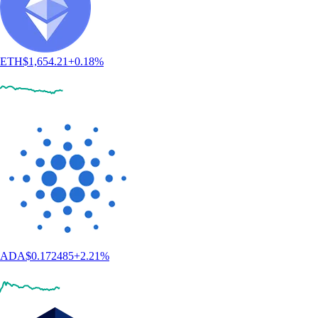
ETH
$
1,654.21
+
0.18
%
ADA
$
0.172485
+
2.21
%