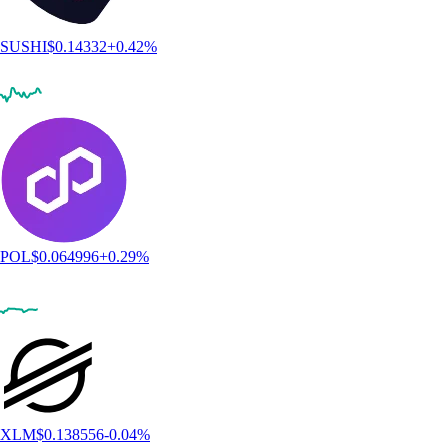
SUSHI
$
0.14332
+
0.42
%
POL
$
0.064996
+
0.29
%
XLM
$
0.138556
-0.04
%