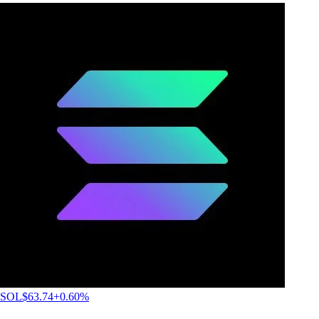
SOL
$
63.74
+
0.60
%