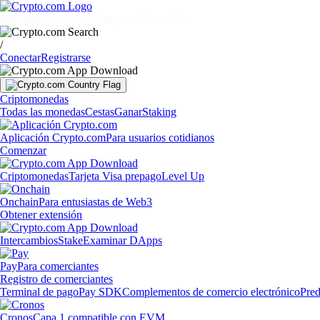
Mercados
Particulares
Empresas
Descubrir
/
Conectar
Registrarse
Criptomonedas
Todas las monedas
Cestas
Ganar
Staking
Aplicación Crypto.com
Para usuarios cotidianos
Comenzar
Criptomonedas
Tarjeta Visa prepago
Level Up
Onchain
Para entusiastas de Web3
Obtener extensión
Intercambios
Stake
Examinar DApps
Pay
Para comerciantes
Registro de comerciantes
Terminal de pago
Pay SDK
Complementos de comercio electrónico
Pred
Cronos
Capa 1 compatible con EVM