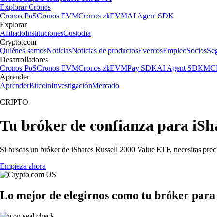
Explorar Cronos
Cronos PoS
Cronos EVM
Cronos zkEVM
AI Agent SDK
Explorar
Afiliado
Instituciones
Custodia
Crypto.com
Quiénes somos
Noticias
Noticias de productos
Eventos
Empleo
Socios
Se
Desarrolladores
Cronos PoS
Cronos EVM
Cronos zkEVM
Pay SDK
AI Agent SDK
MCP
Aprender
Aprender
Bitcoin
Investigación
Mercado
CRIPTO
Tu bróker de confianza para iSh
Si buscas un bróker de iShares Russell 2000 Value ETF, necesitas preci
Empieza ahora
Lo mejor de elegirnos como tu bróker para