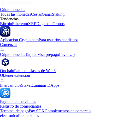
Criptomonedas
Todas las monedas
Cestas
Ganar
Staking
Tendencias
Bitcoin
Ethereum
XRP
Dogecoin
Cronos
Aplicación Crypto.com
Para usuarios cotidianos
Comenzar
Criptomonedas
Tarjeta Visa prepago
Level Up
Onchain
Para entusiastas de Web3
Obtener extensión
Intercambios
Stake
Examinar DApps
Pay
Para comerciantes
Registro de comerciantes
Terminal de pago
Pay SDK
Complementos de comercio
electrónico
Predicciones