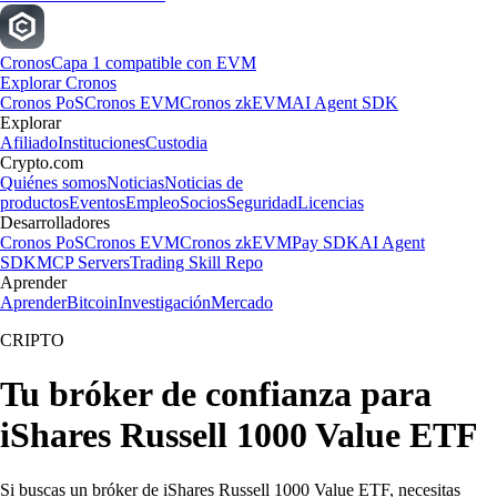
Cronos
Capa 1 compatible con EVM
Explorar Cronos
Cronos PoS
Cronos EVM
Cronos zkEVM
AI Agent SDK
Explorar
Afiliado
Instituciones
Custodia
Crypto.com
Quiénes somos
Noticias
Noticias de
productos
Eventos
Empleo
Socios
Seguridad
Licencias
Desarrolladores
Cronos PoS
Cronos EVM
Cronos zkEVM
Pay SDK
AI Agent
SDK
MCP Servers
Trading Skill Repo
Aprender
Aprender
Bitcoin
Investigación
Mercado
CRIPTO
Tu bróker de confianza para
iShares Russell 1000 Value ETF
Si buscas un bróker de iShares Russell 1000 Value ETF, necesitas