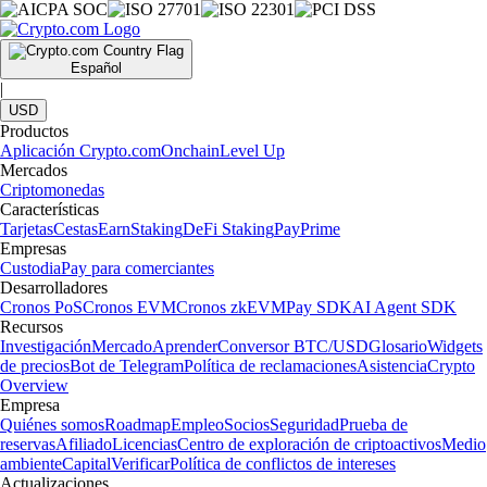
Español
|
USD
Productos
Aplicación Crypto.com
Onchain
Level Up
Mercados
Criptomonedas
Características
Tarjetas
Cestas
Earn
Staking
DeFi Staking
Pay
Prime
Empresas
Custodia
Pay para comerciantes
Desarrolladores
Cronos PoS
Cronos EVM
Cronos zkEVM
Pay SDK
AI Agent SDK
Recursos
Investigación
Mercado
Aprender
Conversor BTC/USD
Glosario
Widgets
de precios
Bot de Telegram
Política de reclamaciones
Asistencia
Crypto
Overview
Empresa
Quiénes somos
Roadmap
Empleo
Socios
Seguridad
Prueba de
reservas
Afiliado
Licencias
Centro de exploración de criptoactivos
Medio
ambiente
Capital
Verificar
Política de conflictos de intereses
Actualizaciones