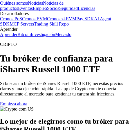
Quiénes somos
Noticias
Noticias de
productos
Eventos
Empleo
Socios
Seguridad
Licencias
Desarrolladores
Cronos PoS
Cronos EVM
Cronos zkEVM
Pay SDK
AI Agent
SDK
MCP Servers
Trading Skill Repo
Aprender
Aprender
Bitcoin
Investigación
Mercado
CRIPTO
Tu bróker de confianza para
iShares Russell 1000 ETF
Si buscas un bróker de iShares Russell 1000 ETF, necesitas precios
claros y una ejecución rápida. La app de Crypto.com te conecta
directamente al mercado para gestionar tu cartera sin fricciones.
Empieza ahora
Lo mejor de elegirnos como tu bróker para
iShares Russell 1000 ETF