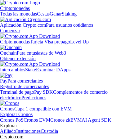
Criptomonedas
Todas las monedas
Cestas
Ganar
Staking
Aplicación Crypto.com
Para usuarios cotidianos
Comenzar
Criptomonedas
Tarjeta Visa prepago
Level Up
Onchain
Para entusiastas de Web3
Obtener extensión
Intercambios
Stake
Examinar DApps
Pay
Para comerciantes
Registro de comerciantes
Terminal de pago
Pay SDK
Complementos de comercio
electrónico
Predicciones
Cronos
Capa 1 compatible con EVM
Explorar Cronos
Cronos PoS
Cronos EVM
Cronos zkEVM
AI Agent SDK
Explorar
Afiliado
Instituciones
Custodia
Crypto.com