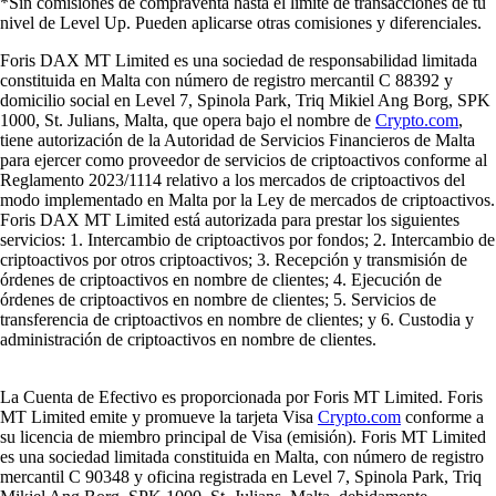
*Sin comisiones de compraventa hasta el límite de transacciones de tu
nivel de Level Up. Pueden aplicarse otras comisiones y diferenciales.
Foris DAX MT Limited es una sociedad de responsabilidad limitada
constituida en Malta con número de registro mercantil C 88392 y
domicilio social en Level 7, Spinola Park, Triq Mikiel Ang Borg, SPK
1000, St. Julians, Malta, que opera bajo el nombre de
Crypto.com
,
tiene autorización de la Autoridad de Servicios Financieros de Malta
para ejercer como proveedor de servicios de criptoactivos conforme al
Reglamento 2023/1114 relativo a los mercados de criptoactivos del
modo implementado en Malta por la Ley de mercados de criptoactivos.
Foris DAX MT Limited está autorizada para prestar los siguientes
servicios: 1. Intercambio de criptoactivos por fondos; 2. Intercambio de
criptoactivos por otros criptoactivos; 3. Recepción y transmisión de
órdenes de criptoactivos en nombre de clientes; 4. Ejecución de
órdenes de criptoactivos en nombre de clientes; 5. Servicios de
transferencia de criptoactivos en nombre de clientes; y 6. Custodia y
administración de criptoactivos en nombre de clientes.
La Cuenta de Efectivo es proporcionada por Foris MT Limited. Foris
MT Limited emite y promueve la tarjeta Visa
Crypto.com
conforme a
su licencia de miembro principal de Visa (emisión). Foris MT Limited
es una sociedad limitada constituida en Malta, con número de registro
mercantil C 90348 y oficina registrada en Level 7, Spinola Park, Triq