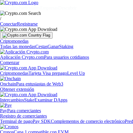
Mercados
Particulares
Empresas
Descubrir
/
Conectar
Registrarse
Criptomonedas
Todas las monedas
Cestas
Ganar
Staking
Aplicación Crypto.com
Para usuarios cotidianos
Comenzar
Criptomonedas
Tarjeta Visa prepago
Level Up
Onchain
Para entusiastas de Web3
Obtener extensión
Intercambios
Stake
Examinar DApps
Pay
Para comerciantes
Registro de comerciantes
Terminal de pago
Pay SDK
Complementos de comercio electrónico
Pred
Cronos
Capa 1 compatible con EVM