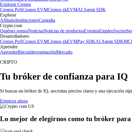
Explorar Cronos
Cronos PoS
Cronos EVM
Cronos zkEVM
AI Agent SDK
Explorar
Afiliado
Instituciones
Custodia
Crypto.com
Quiénes somos
Noticias
Noticias de productos
Eventos
Empleo
Socios
Se
Desarrolladores
Cronos PoS
Cronos EVM
Cronos zkEVM
Pay SDK
AI Agent SDK
MCP
Aprender
Aprender
Bitcoin
Investigación
Mercado
CRIPTO
Tu bróker de confianza para IQ
Si buscas un bróker de IQ, necesitas precios claros y una ejecución ráp
Empieza ahora
Lo mejor de elegirnos como tu bróker para