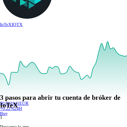
IoTeX
IOTX
3 pasos para abrir tu cuenta de bróker de
$
0.001941
EUR
IoTeX
+
0.22
%
24H
Buy
1
Descarga la app