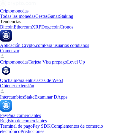
Criptomonedas
Todas las monedas
Cestas
Ganar
Staking
Tendencias
Bitcoin
Ethereum
XRP
Dogecoin
Cronos
Aplicación Crypto.com
Para usuarios cotidianos
Comenzar
Criptomonedas
Tarjeta Visa prepago
Level Up
Onchain
Para entusiastas de Web3
Obtener extensión
Intercambios
Stake
Examinar DApps
Pay
Para comerciantes
Registro de comerciantes
Terminal de pago
Pay SDK
Complementos de comercio
electrónico
Predicciones