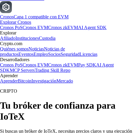
Cronos
Capa 1 compatible con EVM
Explorar Cronos
Cronos PoS
Cronos EVM
Cronos zkEVM
AI Agent SDK
Explorar
Afiliado
Instituciones
Custodia
Crypto.com
Quiénes somos
Noticias
Noticias de
productos
Eventos
Empleo
Socios
Seguridad
Licencias
Desarrolladores
Cronos PoS
Cronos EVM
Cronos zkEVM
Pay SDK
AI Agent
SDK
MCP Servers
Trading Skill Repo
Aprender
Aprender
Bitcoin
Investigación
Mercado
CRIPTO
Tu bróker de confianza para
IoTeX
Si buscas un bróker de IoTeX, necesitas precios claros y una ejecución