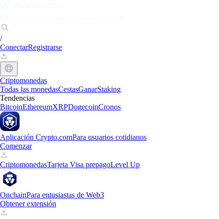
Mercados
Particulares
Empresas
Descubrir
/
Conectar
Registrarse
Criptomonedas
Todas las monedas
Cestas
Ganar
Staking
Tendencias
Bitcoin
Ethereum
XRP
Dogecoin
Cronos
Aplicación Crypto.com
Para usuarios cotidianos
Comenzar
Criptomonedas
Tarjeta Visa prepago
Level Up
Onchain
Para entusiastas de Web3
Obtener extensión