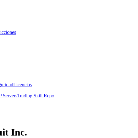
icciones
guridad
Licencias
 Servers
Trading Skill Repo
it Inc.