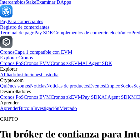
Intercambios
Stake
Examinar DApps
Pay
Para comerciantes
Registro de comerciantes
Terminal de pago
Pay SDK
Complementos de comercio electrónico
Pred
Cronos
Capa 1 compatible con EVM
Explorar Cronos
Cronos PoS
Cronos EVM
Cronos zkEVM
AI Agent SDK
Explorar
Afiliado
Instituciones
Custodia
Crypto.com
Quiénes somos
Noticias
Noticias de productos
Eventos
Empleo
Socios
Se
Desarrolladores
Cronos PoS
Cronos EVM
Cronos zkEVM
Pay SDK
AI Agent SDK
MCP
Aprender
Aprender
Bitcoin
Investigación
Mercado
CRIPTO
Tu bróker de confianza para Intu