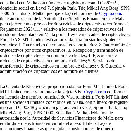
constituida en Malta con número de registro mercantil C 88392 y
domicilio social en Level 7, Spinola Park, Triq Mikiel Ang Borg, SPK
1000, St. Julians, Malta, que opera bajo el nombre de
Crypto.com
,
tiene autorización de la Autoridad de Servicios Financieros de Malta
para ejercer como proveedor de servicios de criptoactivos conforme al
Reglamento 2023/1114 relativo a los mercados de criptoactivos del
modo implementado en Malta por la Ley de mercados de criptoactivos.
Foris DAX MT Limited está autorizada para prestar los siguientes
servicios: 1. Intercambio de criptoactivos por fondos; 2. Intercambio de
criptoactivos por otros criptoactivos; 3. Recepción y transmisión de
órdenes de criptoactivos en nombre de clientes; 4. Ejecución de
órdenes de criptoactivos en nombre de clientes; 5. Servicios de
transferencia de criptoactivos en nombre de clientes; y 6. Custodia y
administración de criptoactivos en nombre de clientes.
La Cuenta de Efectivo es proporcionada por Foris MT Limited. Foris
MT Limited emite y promueve la tarjeta Visa
Crypto.com
conforme a
su licencia de miembro principal de Visa (emisión). Foris MT Limited
es una sociedad limitada constituida en Malta, con número de registro
mercantil C 90348 y oficina registrada en Level 7, Spinola Park, Triq
Mikiel Ang Borg, SPK 1000, St. Julians, Malta, debidamente
autorizada por la Autoridad de Servicios Financieros de Malta para
emitir dinero electrónico en virtud del anexo III de la Ley de
instituciones financieras que regula las instituciones de dinero