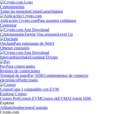
Criptomonedas
Todas las monedas
Cestas
Ganar
Staking
Aplicación Crypto.com
Para usuarios cotidianos
Comenzar
Criptomonedas
Tarjeta Visa prepago
Level Up
Onchain
Para entusiastas de Web3
Obtener extensión
Intercambios
Stake
Examinar DApps
Pay
Para comerciantes
Registro de comerciantes
Terminal de pago
Pay SDK
Complementos de comercio
electrónico
Predicciones
Cronos
Capa 1 compatible con EVM
Explorar Cronos
Cronos PoS
Cronos EVM
Cronos zkEVM
AI Agent SDK
Explorar
Afiliado
Instituciones
Custodia
Crypto.com