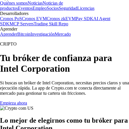
Quiénes somos
Noticias
Noticias de
productos
Eventos
Empleo
Socios
Seguridad
Licencias
Desarrolladores
Cronos PoS
Cronos EVM
Cronos zkEVM
Pay SDK
AI Agent
SDK
MCP Servers
Trading Skill Repo
Aprender
Aprender
Bitcoin
Investigación
Mercado
CRIPTO
Tu bróker de confianza para
Intel Corporation
Si buscas un bróker de Intel Corporation, necesitas precios claros y una
ejecución rápida. La app de Crypto.com te conecta directamente al
mercado para gestionar tu cartera sin fricciones.
Empieza ahora
Lo mejor de elegirnos como tu bróker para
Intel Corporation