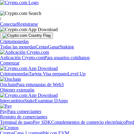
Mercados
Particulares
Empresas
Descubrir
/
Conectar
Registrarse
Criptomonedas
Todas las monedas
Cestas
Ganar
Staking
Aplicación Crypto.com
Para usuarios cotidianos
Comenzar
Criptomonedas
Tarjeta Visa prepago
Level Up
Onchain
Para entusiastas de Web3
Obtener extensión
Intercambios
Stake
Examinar DApps
Pay
Para comerciantes
Registro de comerciantes
Terminal de pago
Pay SDK
Complementos de comercio electrónico
Pred
Cronos
Capa 1 compatible con EVM