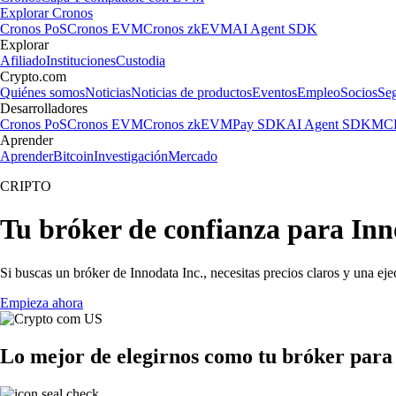
Explorar Cronos
Cronos PoS
Cronos EVM
Cronos zkEVM
AI Agent SDK
Explorar
Afiliado
Instituciones
Custodia
Crypto.com
Quiénes somos
Noticias
Noticias de productos
Eventos
Empleo
Socios
Se
Desarrolladores
Cronos PoS
Cronos EVM
Cronos zkEVM
Pay SDK
AI Agent SDK
MCP
Aprender
Aprender
Bitcoin
Investigación
Mercado
CRIPTO
Tu bróker de confianza para Inn
Si buscas un bróker de Innodata Inc., necesitas precios claros y una ej
Empieza ahora
Lo mejor de elegirnos como tu bróker para